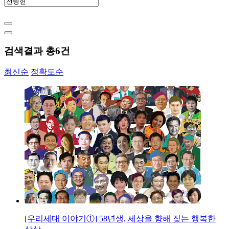
검색결과 총
6
건
최신순
정확도순
[우리세대 이야기①] 58년생, 세상을 향해 짖는 행복한