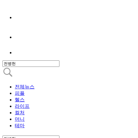
전체뉴스
피플
헬스
라이프
컬처
머니
테마