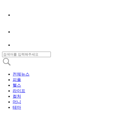
전체뉴스
피플
헬스
라이프
컬처
머니
테마