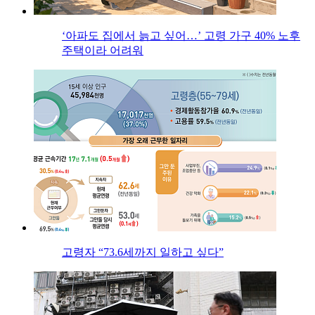
‘아파도 집에서 늙고 싶어…’ 고령 가구 40% 노후
주택이라 어려워
고령자 “73.6세까지 일하고 싶다”