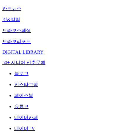
카드뉴스
컷&칼럼
브라보스페셜
브라보리포트
DIGITAL LIBRARY
50+ 시니어 신춘문예
블로그
인스타그램
페이스북
유튜브
네이버카페
네이버TV