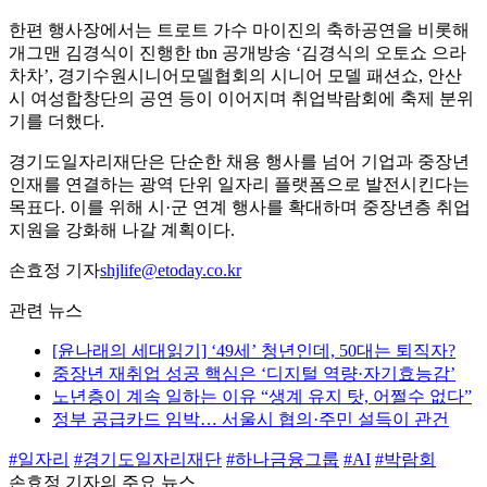
한편 행사장에서는 트로트 가수 마이진의 축하공연을 비롯해
개그맨 김경식이 진행한 tbn 공개방송 ‘김경식의 오토쇼 으라
차차’, 경기수원시니어모델협회의 시니어 모델 패션쇼, 안산
시 여성합창단의 공연 등이 이어지며 취업박람회에 축제 분위
기를 더했다.
경기도일자리재단은 단순한 채용 행사를 넘어 기업과 중장년
인재를 연결하는 광역 단위 일자리 플랫폼으로 발전시킨다는
목표다. 이를 위해 시·군 연계 행사를 확대하며 중장년층 취업
지원을 강화해 나갈 계획이다.
손효정 기자
shjlife@etoday.co.kr
관련 뉴스
[윤나래의 세대읽기] ‘49세’ 청년인데, 50대는 퇴직자?
중장년 재취업 성공 핵심은 ‘디지털 역량·자기효능감’
노년층이 계속 일하는 이유 “생계 유지 탓, 어쩔수 없다”
정부 공급카드 임박… 서울시 협의·주민 설득이 관건
#일자리
#경기도일자리재단
#하나금융그룹
#AI
#박람회
손효정 기자의 주요 뉴스