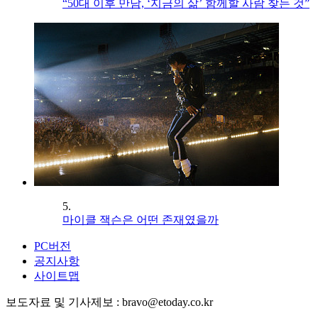
“50대 이후 만남, ‘지금의 삶’ 함께할 사람 찾는 것”
5.
마이클 잭슨은 어떤 존재였을까
PC버전
공지사항
사이트맵
보도자료 및 기사제보 : bravo@etoday.co.kr