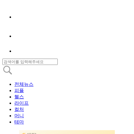
전체뉴스
피플
헬스
라이프
컬처
머니
테마