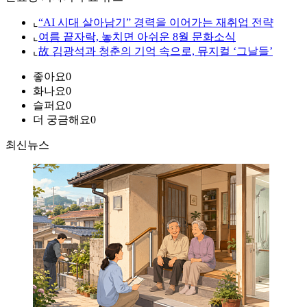
⌞
“AI 시대 살아남기” 경력을 이어가는 재취업 전략
⌞
여름 끝자락, 놓치면 아쉬운 8월 문화소식
⌞
故 김광석과 청춘의 기억 속으로, 뮤지컬 ‘그날들’
좋아요
0
화나요
0
슬퍼요
0
더 궁금해요
0
최신뉴스