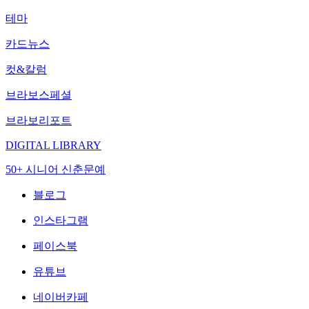
테마
카드뉴스
컷&칼럼
브라보스페셜
브라보리포트
DIGITAL LIBRARY
50+ 시니어 신춘문예
블로그
인스타그램
페이스북
유튜브
네이버카페