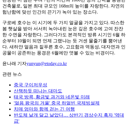
건축물로, 일본 최대 규모인 168m의 높이를 자랑한다. 자연의
험난함에 맞선 인간의 끈기가 녹아 있는 장소다.
구로베 호수는 이 시기에 두 가지 얼굴을 가지고 있다. 따스한
봄 햇살을 받아 서서히 녹아내린 눈은 깊은 호수에 고여 잔잔
한 수면을 자랑한다. 그러다가도 본격적인 방류 시기인 6월 하
순부터 10월이 되면 언제 그랬냐는 듯 거센 물줄기를 뿜어낸
다. 새하얀 얼음과 짙푸른 호수, 고요함과 역동성, 대자연과 인
공물이 공존하는 풍경은 6월에만 엿볼 수 있는 비경이다.
윤나래 기자
yunyun@etoday.co.kr
관련 뉴스
중국 구이저우성
산책하듯 떠나는 대마도
태국 방콕, 황금빛 과거와 네온빛 미래
'얼음 왕국의 겨울' 중국 하얼빈 국제빙설제
치매 엄마와 함께 걷는 긴 여행
반도체 날개 달고 날았다… 상반기 경상수지 흑자 '역대
급'