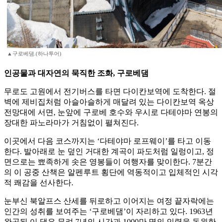
▲구로베댐.(하나투어)
인공물과 대자연의 묵직한 조화, 구로베댐
무로도 고원에서 전기버스를 타면 다이칸보역에 도착한다. 절
벽에 제비집처럼 아슬아슬하게 매달려 있는 다이칸보역 옥상
전망대에 서면, 눈앞에 구로베 호수와 우시로 다테야마 연봉의
장대한 파노라마가 거침없이 펼쳐진다.
이곳에서 다음 코스까지는 ‘다테야마 로프웨이’를 타고 이동
한다. 발아래로 눈 덮인 거대한 계곡이 파도처럼 일렁이고, 정
면으로는 뾰족하게 솟은 영봉들이 여행자를 맞이한다. 7분간
의 이 공중 산책은 알펜루트 횡단에 역동적이고 입체적인 시각
적 쾌감을 선사한다.
눈부신 북알프스 산세를 뒤로하고 이어지는 여정 끝자락에는
인간의 성취를 보여주는 ‘구로베댐’이 자리하고 있다. 1963년
완공된 이 댐은 무려 7년의 시간과 1000만 명의 인력을 동원한