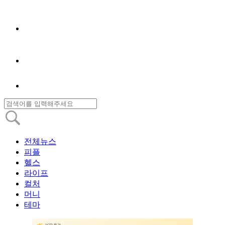
전체뉴스
피플
헬스
라이프
컬처
머니
테마