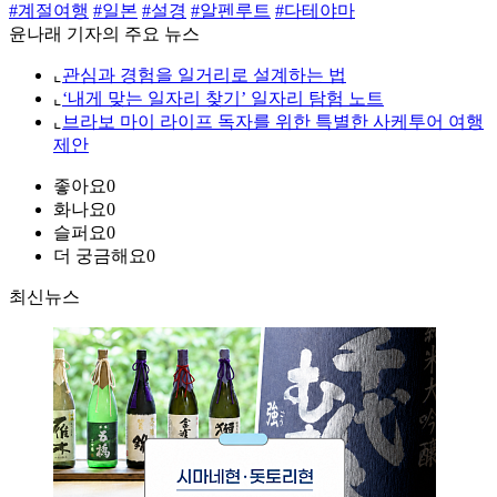
#계절여행
#일본
#설경
#알펜루트
#다테야마
윤나래 기자의 주요 뉴스
⌞
관심과 경험을 일거리로 설계하는 법
⌞
‘내게 맞는 일자리 찾기’ 일자리 탐험 노트
⌞
브라보 마이 라이프 독자를 위한 특별한 사케투어 여행
제안
좋아요
0
화나요
0
슬퍼요
0
더 궁금해요
0
최신뉴스