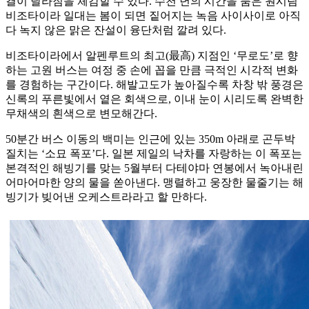
결이 달라짐을 체감할 수 있다. 수천 년의 시간을 품은 원시림
비조타이라 일대는 봄이 되면 짙어지는 녹음 사이사이로 아직
다 녹지 않은 맑은 잔설이 융단처럼 깔려 있다.
비조타이라에서 알펜루트의 최고(最高) 지점인 ‘무로도’로 향
하는 고원 버스는 여정 중 손에 꼽을 만큼 극적인 시각적 변화
를 경험하는 구간이다. 해발고도가 높아질수록 차창 밖 풍경은
신록의 푸른빛에서 옅은 회색으로, 이내 눈이 시리도록 완벽한
무채색의 흰색으로 변모해간다.
50분간 버스 이동의 백미는 인근에 있는 350m 아래로 곤두박
질치는 ‘소묘 폭포’다. 일본 제일의 낙차를 자랑하는 이 폭포는
본격적인 해빙기를 맞는 5월부터 다테야마 연봉에서 녹아내린
어마어마한 양의 물을 쏟아낸다. 맹렬하고 웅장한 물줄기는 해
빙기가 빚어낸 오케스트라라고 할 만하다.