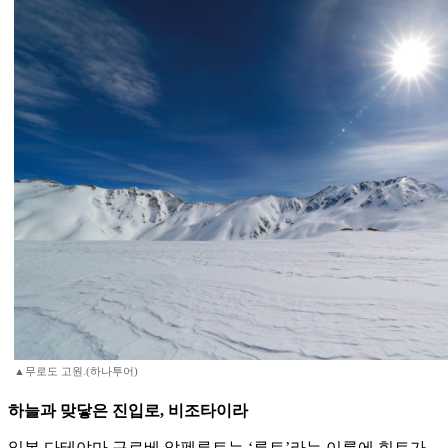
▲무로도 고원.(하나투어)
하늘과 맞닿은 진입로, 비조타이라
일본 다테야마 구로베 알펜루트는 ‘루트’라는 이름에 힌트가