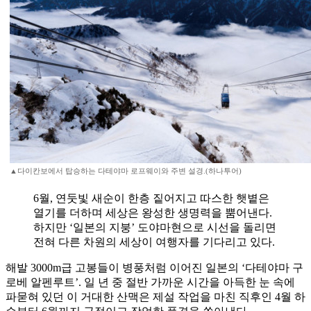
▲다이칸보에서 탑승하는 다테야마 로프웨이와 주변 설경.(하나투어)
6월, 연둣빛 새순이 한층 짙어지고 따스한 햇볕은
열기를 더하며 세상은 왕성한 생명력을 뿜어낸다.
하지만 ‘일본의 지붕’ 도야마현으로 시선을 돌리면
전혀 다른 차원의 세상이 여행자를 기다리고 있다.
해발 3000m급 고봉들이 병풍처럼 이어진 일본의 ‘다테야마 구
로베 알펜루트’. 일 년 중 절반 가까운 시간을 아득한 눈 속에
파묻혀 있던 이 거대한 산맥은 제설 작업을 마친 직후인 4월 하