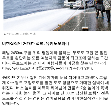
▲유키노오타니.(하나투어)
비현실적인 거대한 설벽, 유키노오타니
해발 2450m, 구름 위의 평원이라 불리는 ‘무로도 고원’은 알펜
루트를 횡단하는 모든 여행자의 감동이 최고조에 달하는 구간
이다. 무로도에는 전 세계 여행자들이 이곳을 찾는 단 하나의
이유, ‘유키노오타니(雪の大谷, 눈의 대계곡)’가 있다.
4월이면 겨우내 쌓인 다테야마의 눈을 깎아내고 파낸다. 그렇
게 아스팔트 포장도로를 열면 도로 양옆으로 거대한 설벽이 세
워진다. 버스 높이를 아득히 뛰어넘어 건물 6~7층 높이에 육박
하는 거대한 눈의 협곡. 그 사이로 난 500m 남짓한 보행자 전용
도로를 직접 걷는 경험은 경이로움을 넘어 비현실적인 감각을
일깨운다.