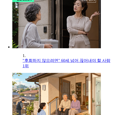
1.
"후회하지 않으려면" 60세 넘어 끊어내야 할 사람
1위