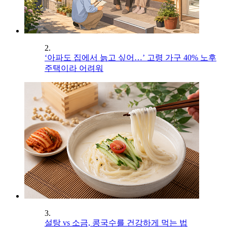
2.
‘아파도 집에서 늙고 싶어…’ 고령 가구 40% 노후
주택이라 어려워
3.
설탕 vs 소금, 콩국수를 건강하게 먹는 법