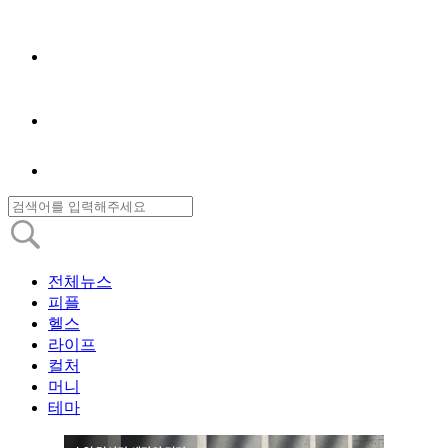
전체뉴스
피플
헬스
라이프
컬처
머니
테마