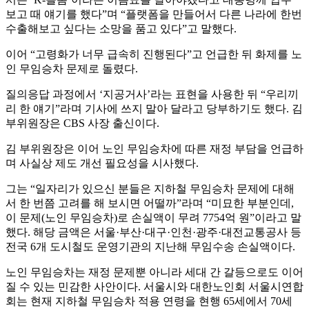
보고 때 얘기를 했다”며 “플랫폼을 만들어서 다른 나라에 한번
수출해보고 싶다는 소망을 품고 있다”고 말했다.
이어 “고령화가 너무 급속히 진행된다”고 언급한 뒤 화제를 노
인 무임승차 문제로 돌렸다.
질의응답 과정에서 ‘지공거사’라는 표현을 사용한 뒤 “우리끼
리 한 얘기”라며 기사에 쓰지 말아 달라고 당부하기도 했다. 김
부위원장은 CBS 사장 출신이다.
김 부위원장은 이어 노인 무임승차에 따른 재정 부담을 언급하
며 사실상 제도 개선 필요성을 시사했다.
그는 “일자리가 있으신 분들은 지하철 무임승차 문제에 대해
서 한 번쯤 고려를 해 보시면 어떨까”라며 “미묘한 부분인데,
이 문제(노인 무임승차)로 손실액이 무려 7754억 원”이라고 말
했다. 해당 금액은 서울·부산·대구·인천·광주·대전교통공사 등
전국 6개 도시철도 운영기관의 지난해 무임수송 손실액이다.
노인 무임승차는 재정 문제뿐 아니라 세대 간 갈등으로도 이어
질 수 있는 민감한 사안이다. 서울시와 대한노인회 서울시연합
회는 현재 지하철 무임승차 적용 연령을 현행 65세에서 70세