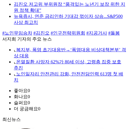
김진오 저고위 부위원장 “품격있는 노년기 보장 위한 지
원 정책 확대”
뉴욕증시, 연준 금리인하 기대감 꺾이자 상승...S&P500
사상 최고치
#노인무임승차
#김진오
#인구전략위원회
#지공거사
#돌봄
서지희 기자의 주요 뉴스
⌞
복지부, 폭염 초기대응반→‘폭염대응 비상대책본부’ 격
상 대응
⌞
온열질환 사망자 62%가 80세 이상, 고령층 집중 보호
추진
⌞
노인일자리 안전관리 강화, 안전전담인력 613명 첫 배
치
좋아요
0
화나요
0
슬퍼요
0
더 궁금해요
0
최신뉴스