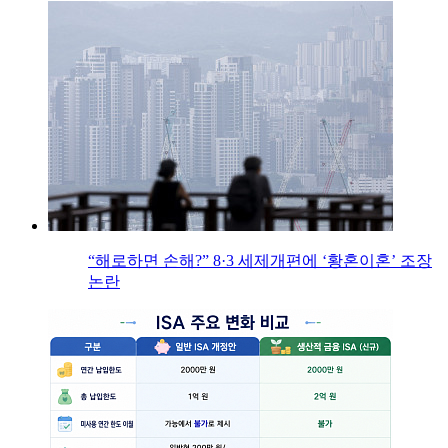
“해로하면 손해?” 8·3 세제개편에 ‘황혼이혼’ 조장
논란