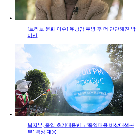
[브라보 문화 이슈] 유방암 투병 후 더 단단해진 박
미선
복지부, 폭염 초기대응반→‘폭염대응 비상대책본
부’ 격상 대응