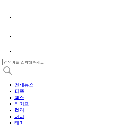
전체뉴스
피플
헬스
라이프
컬처
머니
테마