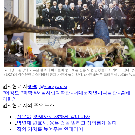
▲이정모 관장의 사무실 한쪽에 아이들이 좋아하는 공룡 모형 인형들이 자리하고 있다. 공
(1927)에 참석했던 과학자들의 단체 사진이 놓여 있다. (사진 오병돈 프리랜서 obdlife@gmai
권지현 기자
9090ji@etoday.co.kr
#이정모
#과학
#서울시립과학관
#서대문자연사박물관
#솔베
이회의
권지현 기자의 주요 뉴스
⌞
전우야, 99세까지 88하게 같이 가자
⌞
박연재 변호사, 옳은 것을 알리고 정의롭게 살다
⌞
집의 가치를 높여주는 인테리어