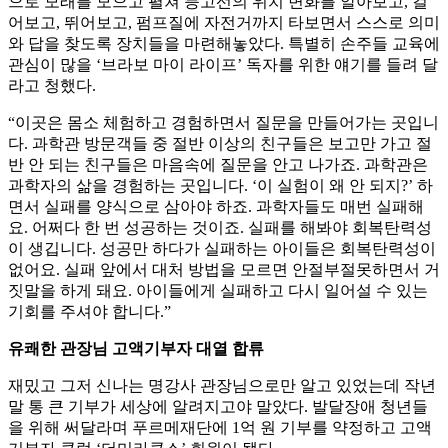
으로 모래를 모으고 펼쳐 등고선의 위치 변화를 알아보고, 걸
어보고, 뛰어보고, 펌프질에 자전거까지 타보면서 스스로 의미
와 답을 찾도록 장치들을 마련해놓았다. 특별히 손주들 교육에
관심이 많을 ‘브라보 마이 라이프’ 독자를 위한 얘기를 들려 달
라고 청했다.
“이곳은 몸소 체험하고 경험하면서 질문을 만들어가는 곳입니
다. 과학관 방문객들 중 절반 이상의 친구들은 보고만 가고 절
반 안 되는 친구들은 마음속에 질문을 안고 나가죠. 과학관은
과학자의 삶을 경험하는 곳입니다. ‘이 실험이 왜 안 되지?’ 하
면서 실패를 양식으로 삼아야 하죠. 과학자들도 매번 실패해
요. 어쩌다 한 번 성공하는 것이죠. 실패를 해봐야 회복탄력성
이 생깁니다. 성공만 하다가 실패하는 아이들은 회복탄력성이
없어요. 실패 앞에서 대처 방법을 모르면 안절부절못하면서 거
짓말을 하게 돼요. 아이들에게 실패하고 다시 일어설 수 있는
기회를 주셔야 합니다.”
유쾌한 관장님 고액기부자 대열 합류
재밌고 그저 신나는 명강사 관장님으로만 알고 있었는데 작년
말 통 큰 기부가 세상에 알려지고야 말았다. 발달장애 청년들
을 위해 써달라며 푸르메재단에 1억 원 기부를 약정하고 고액