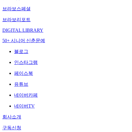
브라보스페셜
브라보리포트
DIGITAL LIBRARY
50+ 시니어 신춘문예
블로그
인스타그램
페이스북
유튜브
네이버카페
네이버TV
회사소개
구독신청