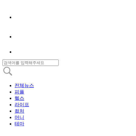
전체뉴스
피플
헬스
라이프
컬처
머니
테마