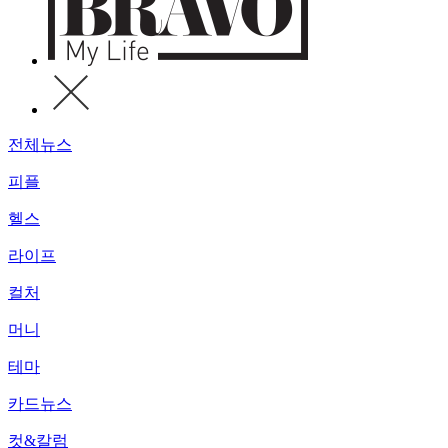
전체뉴스
피플
헬스
라이프
컬처
머니
테마
카드뉴스
컷&칼럼