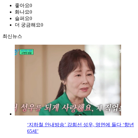
좋아요
0
화나요
0
슬퍼요
0
더 궁금해요
0
최신뉴스
‘지하철 안내방송’ 강희선 성우, 영면에 들다 ‘향년
65세’