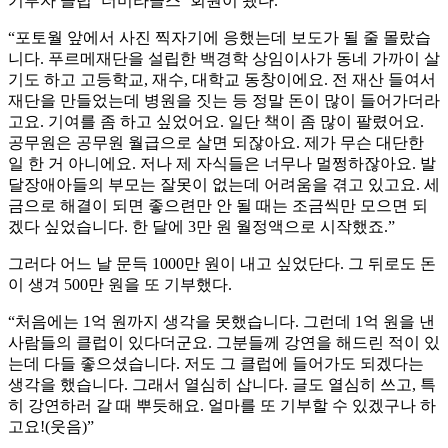
기부자 클럽 ‘더미라클스’ 회원이 됐다.
“포토월 앞에서 사진 찍자기에 응했는데 보도가 될 줄 몰랐습
니다. 푸르메재단을 설립한 백경학 상임이사가 동네 가까이 살
기도 하고 고등학교, 재수, 대학교 동창이에요. 전 재산 들여서
재단을 만들었는데 병원을 짓는 등 정말 돈이 많이 들어가더라
고요. 기여를 좀 하고 싶었어요. 일단 책이 좀 많이 팔렸어요.
공무원은 공무원 월급으로 살면 되잖아요. 제가 무슨 대단한
일 한 거 아니에요. 저나 제 자식들은 너무나 멀쩡하잖아요. 발
달장애아들의 부모는 잘못이 없는데 어려움을 겪고 있고요. 세
금으로 해결이 되면 좋으련만 안 될 때는 조금씩만 모으면 되
겠다 싶었습니다. 한 달에 3만 원 월정액으로 시작했죠.”
그러다 어느 날 문득 1000만 원이 내고 싶었단다. 그 뒤로도 돈
이 생겨 500만 원을 또 기부했다.
“처음에는 1억 원까지 생각을 못했습니다. 그런데 1억 원을 낸
사람들의 클럽이 있다더군요. 그분들께 강연을 해드린 적이 있
는데 다들 좋으셨습니다. 저도 그 클럽에 들어가도 되겠다는
생각을 했습니다. 그래서 열심히 삽니다. 글도 열심히 쓰고, 특
히 강연하러 갈 때 뿌듯해요. 얼마를 또 기부할 수 있겠구나 하
고요!(웃음)”