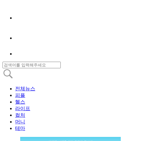
전체뉴스
피플
헬스
라이프
컬처
머니
테마