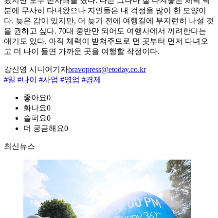
봤지만 모두 손사래를 쳤다. 나는 그나마 잘 다져놓은 체력 덕
분에 무사히 다녀왔으나 지인들은 내 걱정을 많이 한 모양이
다. 늦은 감이 있지만, 더 늦기 전에 여행길에 부지런히 나설 것
을 권하고 싶다. 70대 중반만 되어도 여행사에서 꺼려한다는
얘기도 있다. 아직 체력이 받쳐주므로 먼 곳부터 먼저 다녀오
고 더 나이 들면 가까운 곳을 여행할 작정이다.
강신영 시니어기자
bravopress@etoday.co.kr
#일
#나이
#사업
#영업
#경제
좋아요
0
화나요
0
슬퍼요
0
더 궁금해요
0
최신뉴스