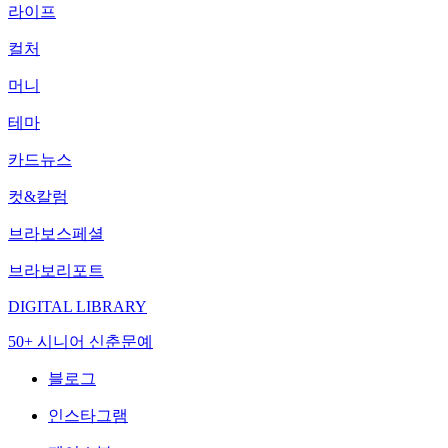
라이프
컬처
머니
테마
카드뉴스
컷&칼럼
브라보스페셜
브라보리포트
DIGITAL LIBRARY
50+ 시니어 신춘문예
블로그
인스타그램