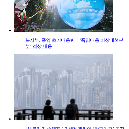
복지부, 폭염 초기대응반→‘폭염대응 비상대책본
부’ 격상 대응
“해로하면 손해?” 8·3 세제개편에 ‘황혼이혼’ 조장