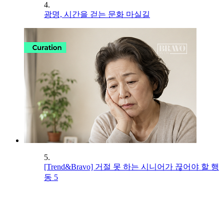
4.
광명, 시간을 걷는 문화 마실길
5.
[Trend&Bravo] 거절 못 하는 시니어가 끊어야 할 행
동 5