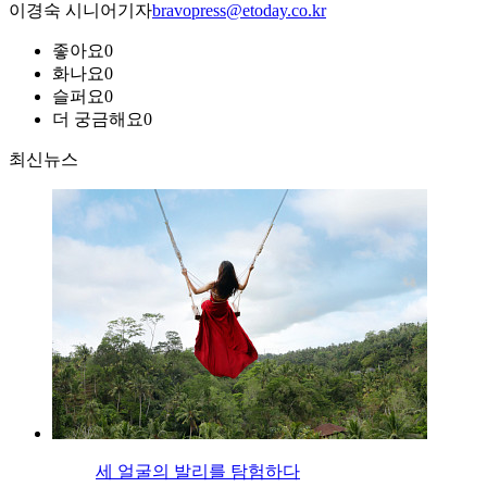
이경숙 시니어기자
bravopress@etoday.co.kr
좋아요
0
화나요
0
슬퍼요
0
더 궁금해요
0
최신뉴스
세 얼굴의 발리를 탐험하다