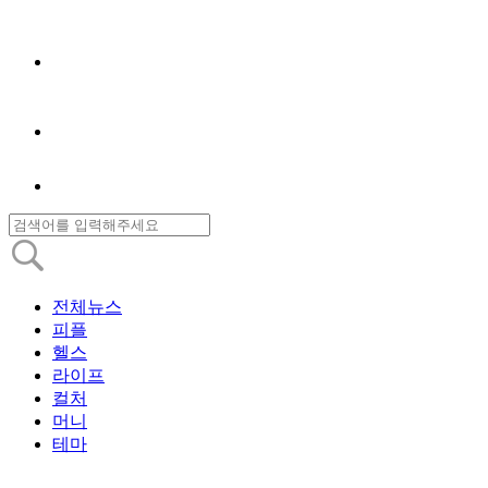
전체뉴스
피플
헬스
라이프
컬처
머니
테마