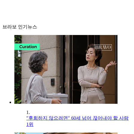
브라보 인기뉴스
1.
"후회하지 않으려면" 60세 넘어 끊어내야 할 사람
1위