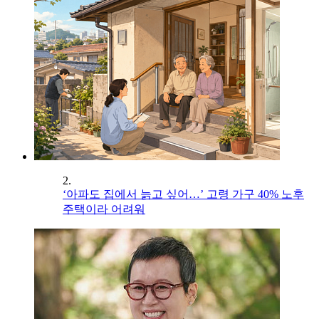
2.
‘아파도 집에서 늙고 싶어…’ 고령 가구 40% 노후
주택이라 어려워