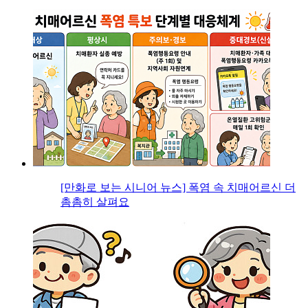
[만화로 보는 시니어 뉴스] 폭염 속 치매어르신 더
촘촘히 살펴요