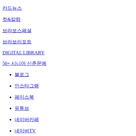
카드뉴스
컷&칼럼
브라보스페셜
브라보리포트
DIGITAL LIBRARY
50+ 시니어 신춘문예
블로그
인스타그램
페이스북
유튜브
네이버카페
네이버TV