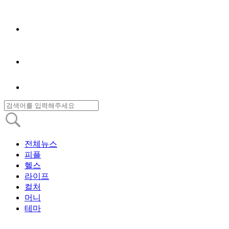
전체뉴스
피플
헬스
라이프
컬처
머니
테마