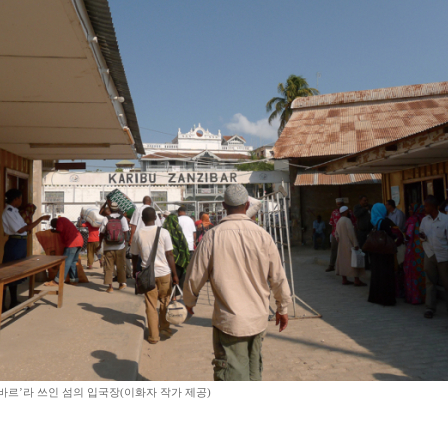
바르’라 쓰인 섬의 입국장(이화자 작가 제공)