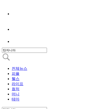
전체뉴스
피플
헬스
라이프
컬처
머니
테마