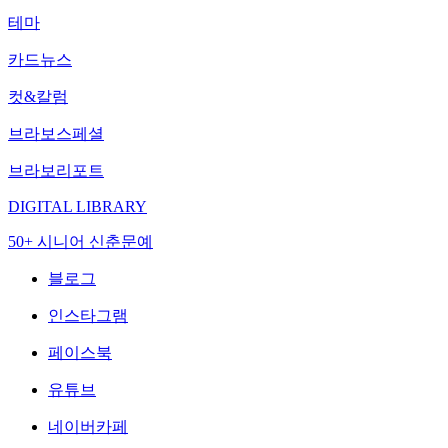
테마
카드뉴스
컷&칼럼
브라보스페셜
브라보리포트
DIGITAL LIBRARY
50+ 시니어 신춘문예
블로그
인스타그램
페이스북
유튜브
네이버카페