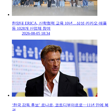
한양대 ERICA, 산학협력 교육 10년…삼성·카카오·애플
등 1028개 산업체 참여
2026-08-05 18:34
‘한국 감독 후보’ 르나르, 코트디부아르로⋯11년 만에 복
귀