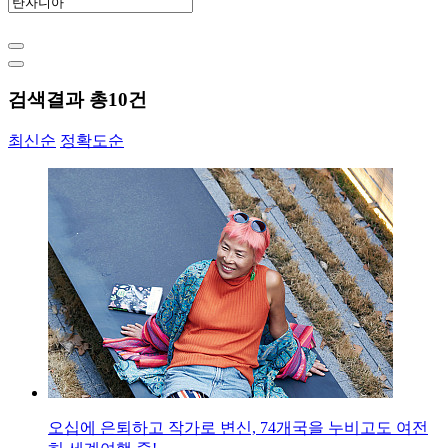
검색결과 총
10
건
최신순
정확도순
오십에 은퇴하고 작가로 변신, 74개국을 누비고도 여전