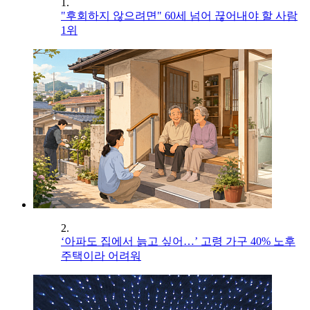
1.
"후회하지 않으려면" 60세 넘어 끊어내야 할 사람
1위
2.
‘아파도 집에서 늙고 싶어…’ 고령 가구 40% 노후
주택이라 어려워