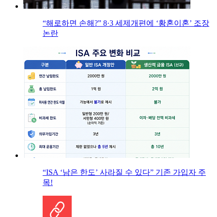
“해로하면 손해?” 8·3 세제개편에 ‘황혼이혼’ 조장
논란
“ISA ‘남은 한도’ 사라질 수 있다” 기존 가입자 주
목!