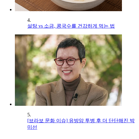
4.
설탕 vs 소금, 콩국수를 건강하게 먹는 법
5.
[브라보 문화 이슈] 유방암 투병 후 더 단단해진 박
미선