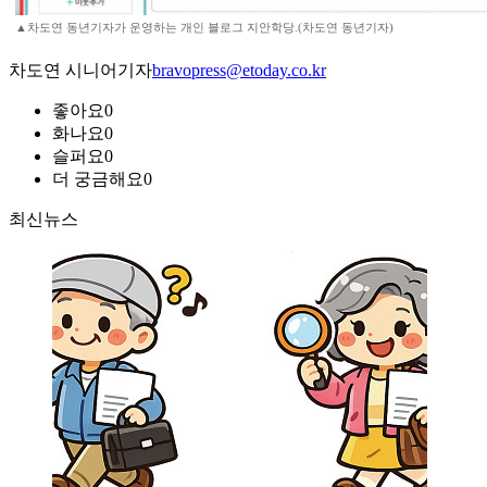
▲차도연 동년기자가 운영하는 개인 블로그 지안학당.(차도연 동년기자)
차도연 시니어기자
bravopress@etoday.co.kr
좋아요
0
화나요
0
슬퍼요
0
더 궁금해요
0
최신뉴스