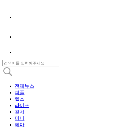
전체뉴스
피플
헬스
라이프
컬처
머니
테마