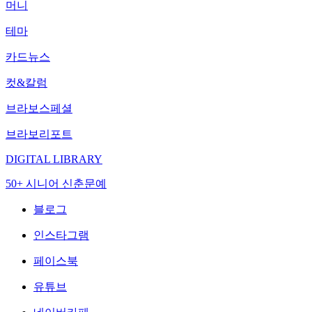
머니
테마
카드뉴스
컷&칼럼
브라보스페셜
브라보리포트
DIGITAL LIBRARY
50+ 시니어 신춘문예
블로그
인스타그램
페이스북
유튜브