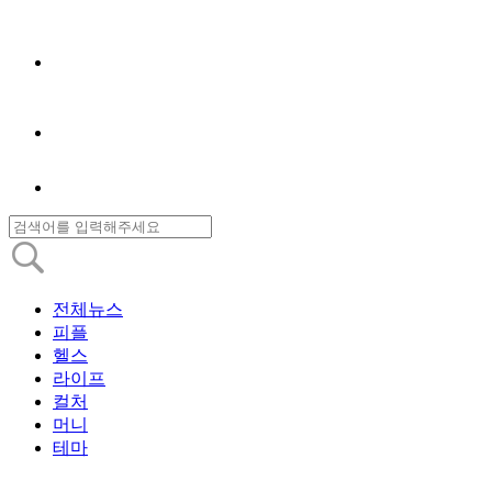
전체뉴스
피플
헬스
라이프
컬처
머니
테마