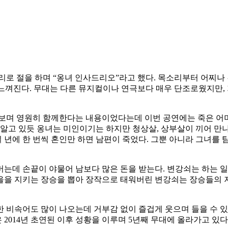
리로 절을 하며 “옹녀 인사드리오”라고 했다. 목소리부터 어찌나
이 느껴진다. 무대는 다른 뮤지컬이나 연극보다 매우 단조로웠지만
 보며 영원히 함께한다는 내용이었다는데 이번 공연에는 죽은 어
 알고 있듯 옹녀는 미인이기는 하지만 청상살, 상부살이 끼어 만
일 년에 한 번씩 혼인만 하면 남편이 죽었다. 그뿐 아니라 그녀를
는데 손끝이 야물어 남보다 많은 돈을 받는다. 변강쇠는 하는 일
을을 지키는 장승을 뽑아 장작으로 태워버린 변강쇠는 장승들의 저
 비속어도 많이 나오는데 거부감 없이 즐겁게 웃으며 들을 수 있다
014년 초연된 이후 성황을 이루며 5년째 무대에 올라가고 있다