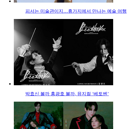
피서는 미술관이지…휴가지에서 만나는 예술 여행
박효신 볼까 홍광호 볼까, 뮤지컬 ‘베토벤’