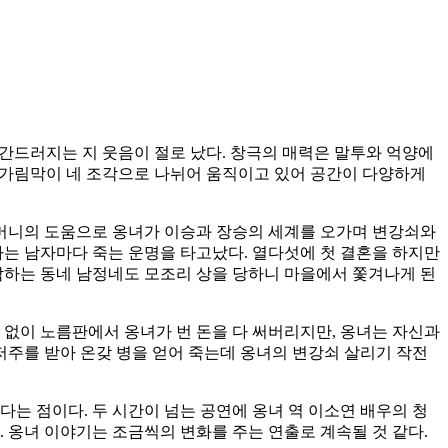
 간드러지는 지 웃음이 절로 났다. 창극의 매력은 말투와 억양에
, 가림막이 네 조각으로 나뉘어 움직이고 있어 공간이 다양하게
머니의 도움으로 옹녀가 이승과 장승의 세계를 오가며 변강쇠와
나는 남자마다 죽는 운명을 타고났다. 열다섯에 첫 결혼을 하지만
 탐하는 동네 남정네도 모조리 상을 당하니 마을에서 쫓겨나게 된
 없이 노름판에서 옹녀가 번 돈을 다 써버리지만, 옹녀는 자신과
주를 받아 온갖 병을 얻어 죽는데 옹녀의 변강쇠 살리기 작전
는 점이다. 두 시간이 넘는 공연에 옹녀 역 이소연 배우의 청
. 옹녀 이야기는 조금씩의 변화를 주는 연출로 계속될 것 같다.