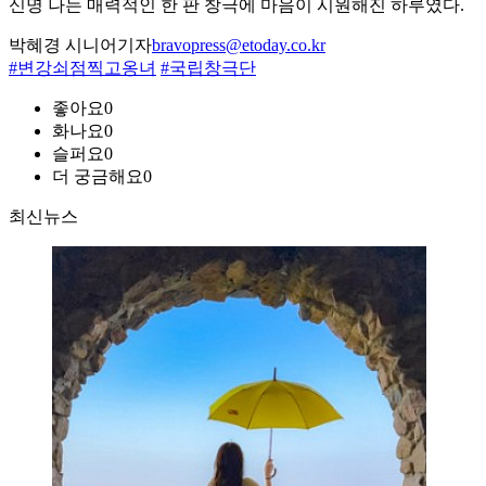
신명 나는 매력적인 한 판 창극에 마음이 시원해진 하루였다.
박혜경 시니어기자
bravopress@etoday.co.kr
#변강쇠점찍고옹녀
#국립창극단
좋아요
0
화나요
0
슬퍼요
0
더 궁금해요
0
최신뉴스