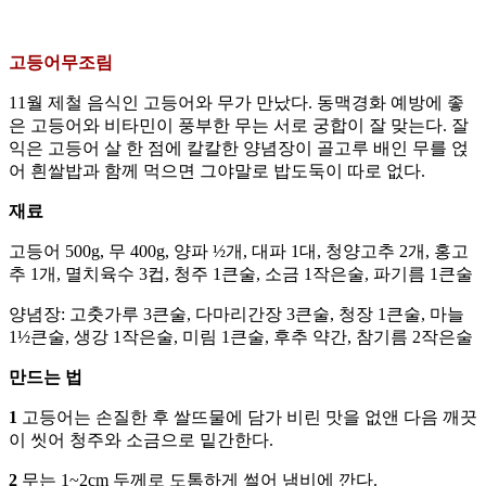
고등어무조림
11월 제철 음식인 고등어와 무가 만났다. 동맥경화 예방에 좋
은 고등어와 비타민이 풍부한 무는 서로 궁합이 잘 맞는다. 잘
익은 고등어 살 한 점에 칼칼한 양념장이 골고루 배인 무를 얹
어 흰쌀밥과 함께 먹으면 그야말로 밥도둑이 따로 없다.
재료
고등어 500g, 무 400g, 양파 ½개, 대파 1대, 청양고추 2개, 홍고
추 1개, 멸치육수 3컵, 청주 1큰술, 소금 1작은술, 파기름 1큰술
양념장: 고춧가루 3큰술, 다마리간장 3큰술, 청장 1큰술, 마늘
1½큰술, 생강 1작은술, 미림 1큰술, 후추 약간, 참기름 2작은술
만드는 법
1
고등어는 손질한 후 쌀뜨물에 담가 비린 맛을 없앤 다음 깨끗
이 씻어 청주와 소금으로 밑간한다.
2
무는 1~2cm 두께로 도톰하게 썰어 냄비에 깐다.