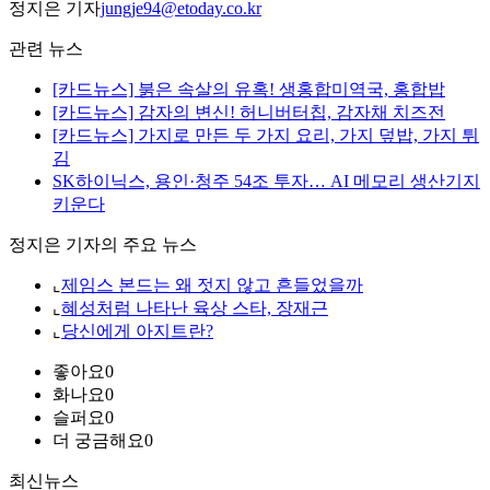
정지은 기자
jungje94@etoday.co.kr
관련 뉴스
[카드뉴스] 붉은 속살의 유혹! 생홍합미역국, 홍합밥
[카드뉴스] 감자의 변신! 허니버터칩, 감자채 치즈전
[카드뉴스] 가지로 만든 두 가지 요리, 가지 덮밥, 가지 튀
김
SK하이닉스, 용인·청주 54조 투자… AI 메모리 생산기지
키운다
정지은 기자의 주요 뉴스
⌞
제임스 본드는 왜 젓지 않고 흔들었을까
⌞
혜성처럼 나타난 육상 스타, 장재근
⌞
당신에게 아지트란?
좋아요
0
화나요
0
슬퍼요
0
더 궁금해요
0
최신뉴스