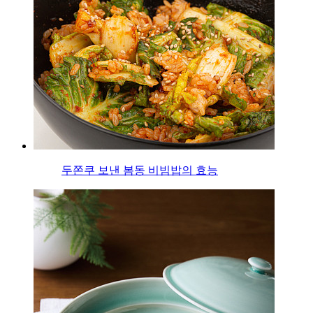
두쫀쿠 보낸 봄동 비빔밥의 효능