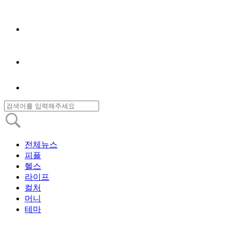
전체뉴스
피플
헬스
라이프
컬처
머니
테마