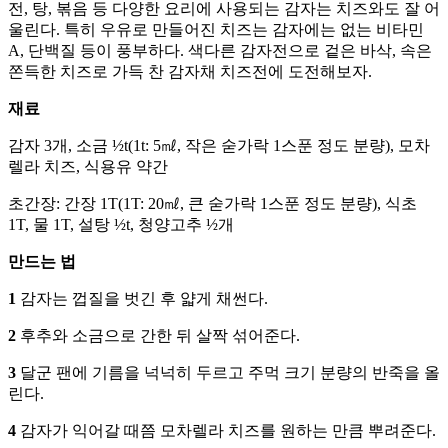
전, 탕, 볶음 등 다양한 요리에 사용되는 감자는 치즈와도 잘 어
울린다. 특히 우유로 만들어진 치즈는 감자에는 없는 비타민
A, 단백질 등이 풍부하다. 색다른 감자전으로 겉은 바삭, 속은
쫀득한 치즈로 가득 찬 감자채 치즈전에 도전해보자.
재료
감자 3개, 소금 ½t(1t: 5㎖, 작은 숟가락 1스푼 정도 분량), 모차
렐라 치즈, 식용유 약간
초간장: 간장 1T(1T: 20㎖, 큰 숟가락 1스푼 정도 분량), 식초
1T, 물 1T, 설탕 ½t, 청양고추 ½개
만드는 법
1
감자는 껍질을 벗긴 후 얇게 채썬다.
2
후추와 소금으로 간한 뒤 살짝 섞어준다.
3
달군 팬에 기름을 넉넉히 두르고 주먹 크기 분량의 반죽을 올
린다.
4
감자가 익어갈 때쯤 모차렐라 치즈를 원하는 만큼 뿌려준다.