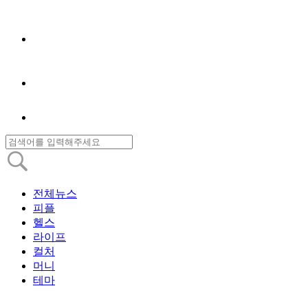
전체뉴스
피플
헬스
라이프
컬처
머니
테마