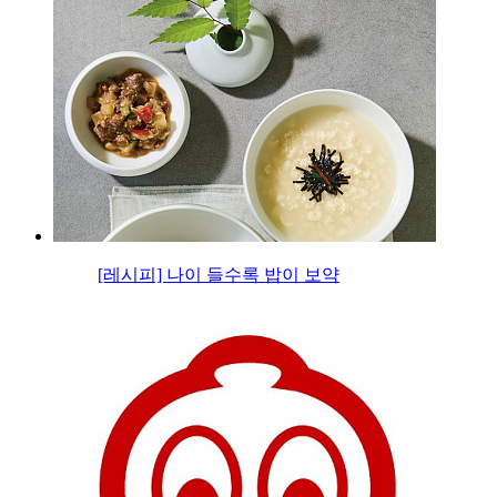
[레시피] 나이 들수록 밥이 보약