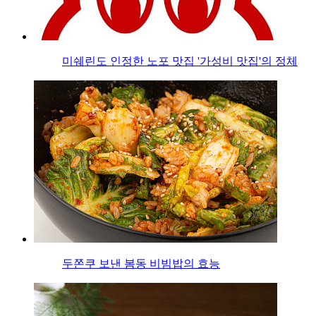
미쉐린도 인정한 노포 맛집 '가성비 맛집'의 정체
두쫀쿠 보낸 봄동 비빔밥의 효능