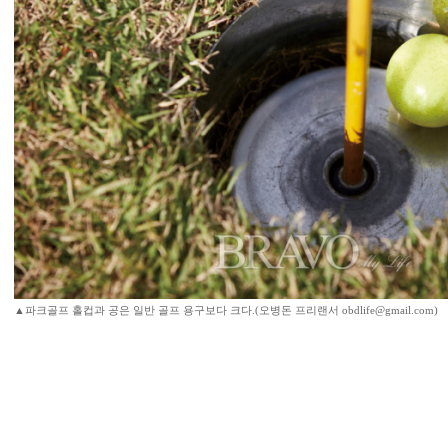
▲파크골프 홀컵과 공은 일반 골프 용구보다 크다.(오병돈 프리랜서 obdlife@gmail.com)