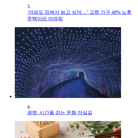
3.
‘아파도 집에서 늙고 싶어…’ 고령 가구 40% 노후
주택이라 어려워
4.
광명, 시간을 걷는 문화 마실길