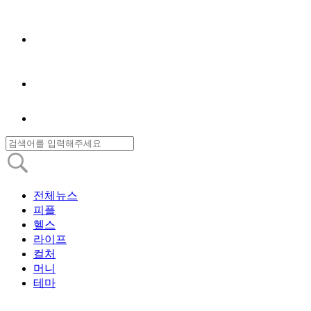
전체뉴스
피플
헬스
라이프
컬처
머니
테마