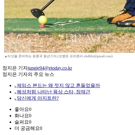
▲티샷을 준비하는 윤종국 동년기자.(오병돈 프리랜서 obdlife@gmail.com)
정지은 기자
jungje94@etoday.co.kr
정지은 기자의 주요 뉴스
⌞
제임스 본드는 왜 젓지 않고 흔들었을까
⌞
혜성처럼 나타난 육상 스타, 장재근
⌞
당신에게 아지트란?
좋아요
0
화나요
0
슬퍼요
0
더 궁금해요
0