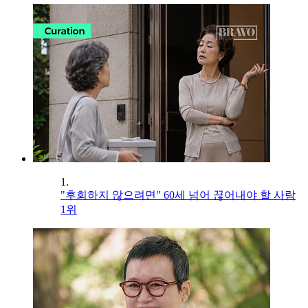
1.
"후회하지 않으려면" 60세 넘어 끊어내야 할 사람
1위