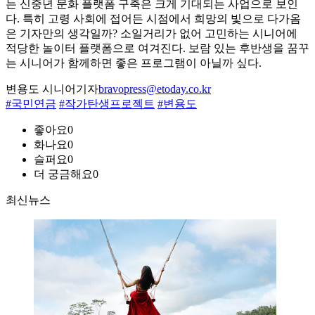
는 신중년 문화 플랫폼 구축은 크게 기대되는 사업으로 보인
다. 특히 고령 사회에 접어든 시점에서 희망의 빛으로 다가옴
은 기자만의 생각일까? 소일거리가 없어 고민하는 시니어에
적당한 놀이터 플랫폼으로 여겨진다. 보람 있는 후반생을 꿈꾸
는 시니어가 함께하면 좋은 프로그램이 아닐까 싶다.
변용도 시니어기자
bravopress@etoday.co.kr
#국민연금
#작가탄생프로젝트
#변용도
좋아요
0
화나요
0
슬퍼요
0
더 궁금해요
0
최신뉴스