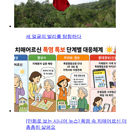
세 얼굴의 발리를 탐험하다
[만화로 보는 시니어 뉴스] 폭염 속 치매어르신 더
촘촘히 살펴요