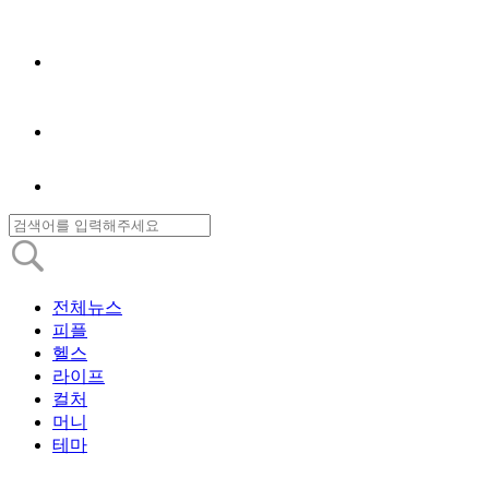
전체뉴스
피플
헬스
라이프
컬처
머니
테마