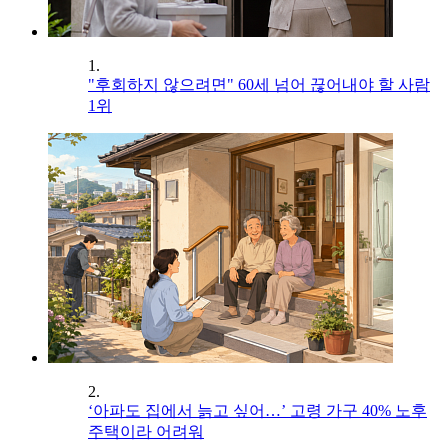
1.
"후회하지 않으려면" 60세 넘어 끊어내야 할 사람
1위
2.
‘아파도 집에서 늙고 싶어…’ 고령 가구 40% 노후
주택이라 어려워