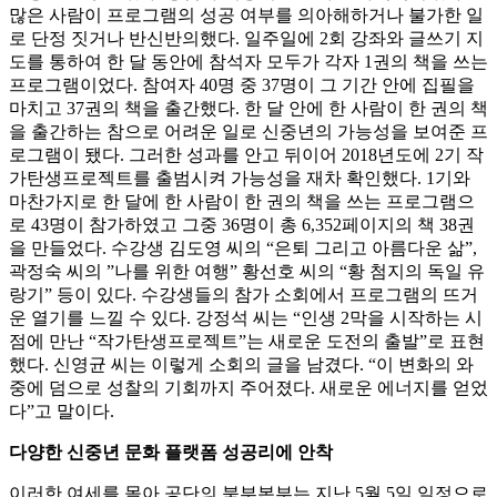
많은 사람이 프로그램의 성공 여부를 의아해하거나 불가한 일
로 단정 짓거나 반신반의했다. 일주일에 2회 강좌와 글쓰기 지
도를 통하여 한 달 동안에 참석자 모두가 각자 1권의 책을 쓰는
프로그램이었다. 참여자 40명 중 37명이 그 기간 안에 집필을
마치고 37권의 책을 출간했다. 한 달 안에 한 사람이 한 권의 책
을 출간하는 참으로 어려운 일로 신중년의 가능성을 보여준 프
로그램이 됐다. 그러한 성과를 안고 뒤이어 2018년도에 2기 작
가탄생프로젝트를 출범시켜 가능성을 재차 확인했다. 1기와
마찬가지로 한 달에 한 사람이 한 권의 책을 쓰는 프로그램으
로 43명이 참가하였고 그중 36명이 총 6,352페이지의 책 38권
을 만들었다. 수강생 김도영 씨의 “은퇴 그리고 아름다운 삶”,
곽정숙 씨의 ”나를 위한 여행” 황선호 씨의 “황 첨지의 독일 유
랑기” 등이 있다. 수강생들의 참가 소회에서 프로그램의 뜨거
운 열기를 느낄 수 있다. 강정석 씨는 “인생 2막을 시작하는 시
점에 만난 “작가탄생프로젝트”는 새로운 도전의 출발”로 표현
했다. 신영균 씨는 이렇게 소회의 글을 남겼다. “이 변화의 와
중에 덤으로 성찰의 기회까지 주어졌다. 새로운 에너지를 얻었
다”고 말이다.
다양한 신중년 문화 플랫폼 성공리에 안착
이러한 여세를 몰아 공단의 북부본부는 지난 5월 5일 일정으로