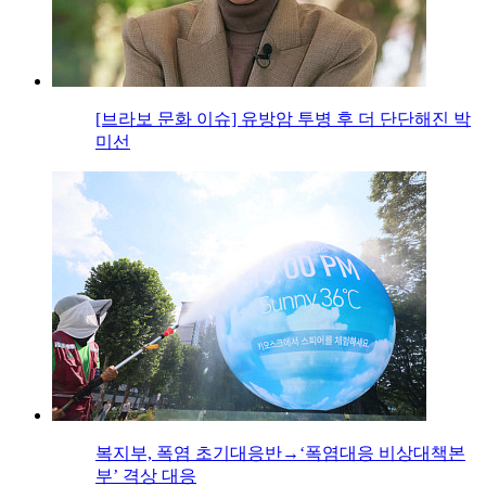
[브라보 문화 이슈] 유방암 투병 후 더 단단해진 박
미선
복지부, 폭염 초기대응반→‘폭염대응 비상대책본
부’ 격상 대응