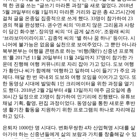
책 한 권을 쓰는 “글쓰기 마라톤 과정”을 새로 열었다. 2018년
5월 28일부터 6월 1일까지 마라톤 거리와 같은 총 42.25시간에
걸쳐 글을 온종일 집중적으로 쓰게 했다. 33명이 참가하여 23
권의 책을 완성됐다. 권수연 씨의 ‘마르지 않은 그리움과 사랑
이 담긴 화수분’, 장의영 씨의 ‘더 곱게 살즈아’, 조왕래 씨의
‘브라보마이라이프’, 김종억 씨의 ‘별 하나 꿈 하나’ 등이다. 시
니어에 불가능은 없음을 실천으로 보여주었다. 그 뿐만 아니라
북부본부는 여행을 콘텐츠로 하는 ‘비행(飛行) 신중년 프로젝
트’를 2017년 11월 20일부터 11월 24일까지 37명이 참가한 가
운데 진행해 여행 커뮤니티로 자리 잡아 가고 있다. 도보 여행
가 황안나 씨가 함께해 ‘여행하고 일하며 나이 들기’가 주요 과
제다. 매달 한 번 국내외 도보와 여행 모임을 이어가고 있다. 또
한 동영상 시대에 발맞춰 1인 크리에이터을 위한 과정을 열기
도 했다. 2018년 2월 2일부터 4월 13일까지 매주 금요일에 총
30시간 일정으로 23명이 참가하여 인기리에 진행됐다. 유튜브
채널 기획, 촬영, 편집 과정이었다. 동영상을 통한 새로운 후반
생 활기찬 활동을 지원하기 위한 프로그램의 하나로 자리매김
하고 있다.
은퇴자 1000만 명 시대다. 변화무쌍한 4차 산업혁명 시대를 살
아가야 하는 신중년들에게 삶의 보람과 가치를 창출해갈 수 있