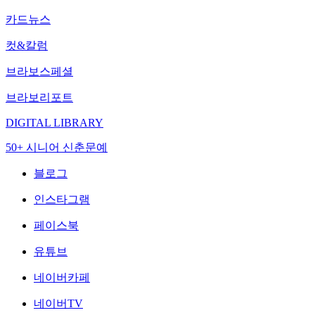
카드뉴스
컷&칼럼
브라보스페셜
브라보리포트
DIGITAL LIBRARY
50+ 시니어 신춘문예
블로그
인스타그램
페이스북
유튜브
네이버카페
네이버TV