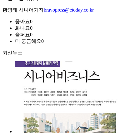
황영태 시니어기자
bravopress@etoday.co.kr
좋아요
0
화나요
0
슬퍼요
0
더 궁금해요
0
최신뉴스