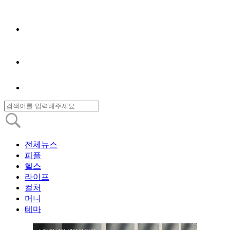
전체뉴스
피플
헬스
라이프
컬처
머니
테마