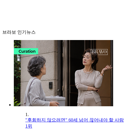
브라보 인기뉴스
1.
"후회하지 않으려면" 60세 넘어 끊어내야 할 사람
1위