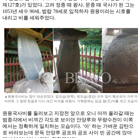
제127호)가 있었다. 고려 정종 때 왕사, 문종 때 국사가 된 그는
1053년 세수 90세, 법랍 78세로 입적하자 원융이라는 시호를
내리고 비를 세워주었다.
▲원융국사비는 많이 파손되었다. 앞모습(왼쪽), 뒷모습(중앙) 모두 많이 훼손되어 겨우
어려워 그 옆에 한글로 다시 새긴 비석을 세웠다. 거북등에는 임금 왕(王)자를 새긴 모습이
원융국사비를 둘러보고 지장전 앞으로 오니 아까 올라갈 때는
범종각에서 비껴간 각도로 보이던 안양루와 무량수전이 이쪽
에서는 정확하게 일치하는 모습이다. ‘아’ 하는 가벼운 감탄으
로 바라보는데 문득 안양루 공포와 공포 사이 빈 공간에 앉아