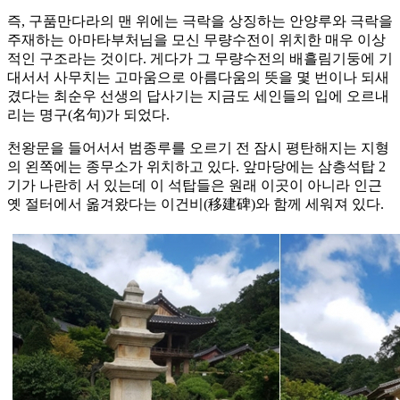
즉, 구품만다라의 맨 위에는 극락을 상징하는 안양루와 극락을
주재하는 아마타부처님을 모신 무량수전이 위치한 매우 이상
적인 구조라는 것이다. 게다가 그 무량수전의 배흘림기둥에 기
대서서 사무치는 고마움으로 아름다움의 뜻을 몇 번이나 되새
겼다는 최순우 선생의 답사기는 지금도 세인들의 입에 오르내
리는 명구(名句)가 되었다.
천왕문을 들어서서 범종루를 오르기 전 잠시 평탄해지는 지형
의 왼쪽에는 종무소가 위치하고 있다. 앞마당에는 삼층석탑 2
기가 나란히 서 있는데 이 석탑들은 원래 이곳이 아니라 인근
옛 절터에서 옮겨왔다는 이건비(移建碑)와 함께 세워져 있다.