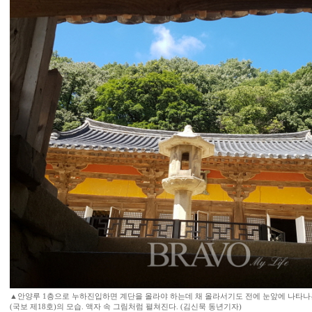
▲안양루 1층으로 누하진입하면 계단을 올라야 하는데 채 올라서기도 전에 눈앞에 나타나는
(국보 제18호)의 모습. 액자 속 그림처럼 펼쳐진다. (김신묵 동년기자)