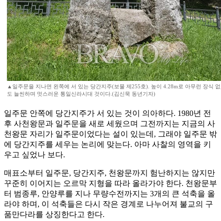
▲일주문을 지나면 왼쪽에 서 있는 당간지주(보물 제255호). 높이 4.28m로 아무런 장식
도 늘씬하며 멋스러운 통일신라시대 것이다.(김신묵 동년기자)
일주문 안쪽에 당간지주가 서 있는 것이 의아하다. 1980년 전
후 사천왕문과 일주문을 새로 세웠으며 그전까지는 지금의 사
천왕문 자리가 일주문이었다는 설이 있는데, 그래야 일주문 밖
에 당간지주를 세우는 논리에 맞는다. 아마 사찰의 영역을 키
우고 싶었나 보다.
매표소부터 일주문, 당간지주, 천왕문까지 험난하지는 않지만
꾸준히 이어지는 오르막 지형을 따라 올라가야 한다. 천왕문부
터 범종루, 안양루를 지나 무량수전까지는 3개의 큰 석축을 올
라야 하며, 이 석축들은 다시 작은 경계로 나누어져 불교의 구
품만다라를 상징한다고 한다.