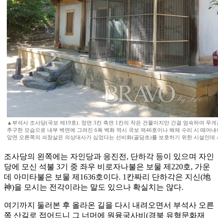
▲부석사 조사당(국보 제19호). 정면 3칸 측면 1칸의 작은 건물이지만 간결 엄숙하여 무
추구한 모습으로 내부 벽면에 그려진 6폭 벽화 역시 국보 제46호이나 해체 수리 시 떼어
앞면 오른쪽의 쇠창살은 의상대사가 심었다는 선비화(골담초)를 보호하기 위한 시설인데 
조사당의 왼쪽에는 자인당과 응진전, 단하각 등이 있으며 자인
당에 모신 석불 3기 중 좌우 비로자나불은 보물 제220호, 가운
데 아미타불은 보물 제1636호이다. 1칸짜리 단하각은 지신(地
神)을 모시는 전각이라는 말도 있으나 확실치는 않다.
여기까지 둘러본 후 올라온 길을 다시 내려오면서 부석사 오른
쪽 산길로 접어드니 그 너머에 원융국사비(경북 유형문화재