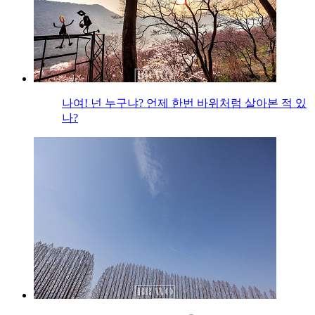
나여! 넌 누구냐? 언제 한번 바위처럼 살아본 적 있
나?