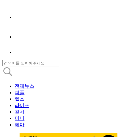
전체뉴스
피플
헬스
라이프
컬처
머니
테마