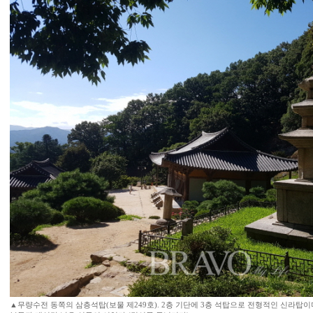
▲무량수전 동쪽의 삼층석탑(보물 제249호). 2층 기단에 3층 석탑으로 전형적인 신라탑이