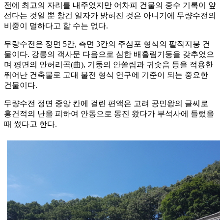
전에 최고의 자리를 내주었지만 어차피 건물의 중수 기록이 앞
선다는 것일 뿐 창건 일자가 밝혀진 것은 아니기에 무량수전의
비중이 덜하다고 할 수는 없다.
무량수전은 정면 5칸, 측면 3칸의 주심포 형식의 팔작지붕 건
물이다. 강릉의 객사문 다음으로 심한 배흘림기둥을 갖추었으
며 평면의 안허리곡(曲), 기둥의 안쏠림과 귀솟음 등을 적용한
뛰어난 건축물로 고대 불전 형식 연구에 기준이 되는 중요한
건물이다.
무량수전 정면 중앙 칸에 걸린 편액은 고려 공민왕의 글씨로
홍건적의 난을 피하여 안동으로 몽진 왔다가 부석사에 들렀을
때 썼다고 한다.