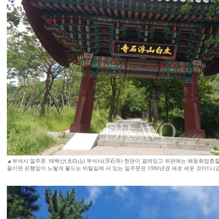
▲부석사 일주문. 태백산(太白山) 부석사(浮石寺) 현판이 걸려있고 뒤편에는 해동화엄종찰
을이면 은행잎이 노랗게 물드는 비탈길에 서 있는 일주문은 1980년경 새로 세운 것이다.(