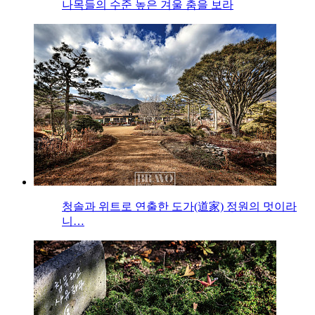
나목들의 수준 높은 겨울 춤을 보라
청솔과 위트로 연출한 도가(道家) 정원의 멋이라
니…