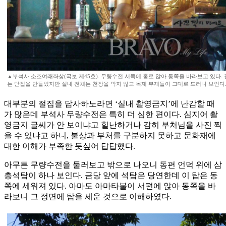
▲부석사 소조여래좌상(국보 제45호). 무량수전 서쪽에 홀로 앉아 동쪽을 바라보고 있다.
는 닫집을 만들었지만 실내 전체는 천장을 막지 않고 목재 부재들이 그대로 드러나 보인다
대부분의 절집을 답사하노라면 ‘실내 촬영금지’에 난감할 때
가 많은데 부석사 무량수전은 특히 더 심한 편이다. 심지어 촬
영금지 글씨가 안 보이냐고 힐난하거나 감히 부처님을 사진 찍
을 수 있냐고 하니, 불상과 부처를 구분하지 못하고 문화재에
대한 이해가 부족한 듯싶어 답답했다.
아무튼 무량수전을 둘러보고 밖으로 나오니 동편 언덕 위에 삼
층석탑이 하나 보인다. 금당 앞에 석탑은 당연한데 이 탑은 동
쪽에 세워져 있다. 아마도 아마타불이 서편에 앉아 동쪽을 바
라보니 그 정면에 탑을 세운 것으로 이해하였다.