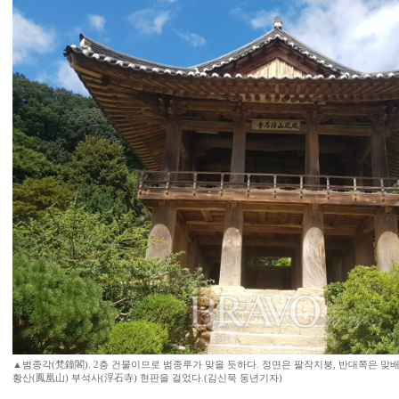
▲범종각(梵鐘閣). 2층 건물이므로 범종루가 맞을 듯하다. 정면은 팔작지붕, 반대쪽은 맞
황산(鳳凰山) 부석사(浮石寺) 현판을 걸었다.(김신묵 동년기자)