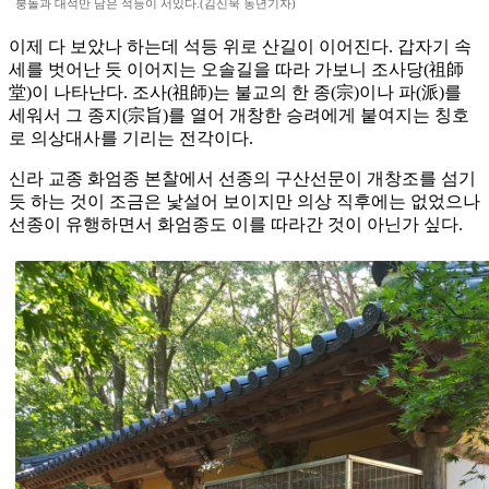
붕돌과 대석만 남은 석등이 서있다.(김신묵 동년기자)
이제 다 보았나 하는데 석등 위로 산길이 이어진다. 갑자기 속
세를 벗어난 듯 이어지는 오솔길을 따라 가보니 조사당(祖師
堂)이 나타난다. 조사(祖師)는 불교의 한 종(宗)이나 파(派)를
세워서 그 종지(宗旨)를 열어 개창한 승려에게 붙여지는 칭호
로 의상대사를 기리는 전각이다.
신라 교종 화엄종 본찰에서 선종의 구산선문이 개창조를 섬기
듯 하는 것이 조금은 낯설어 보이지만 의상 직후에는 없었으나
선종이 유행하면서 화엄종도 이를 따라간 것이 아닌가 싶다.