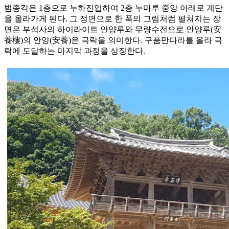
범종각은 1층으로 누하진입하여 2층 누마루 중앙 아래로 계단
을 올라가게 된다. 그 정면으로 한 폭의 그림처럼 펼쳐지는 장
면은 부석사의 하이라이트 안양루와 무량수전으로 안양루(安
養樓)의 안양(安養)은 극락을 의미한다. 구품만다라를 올라 극
락에 도달하는 마지막 과정을 상징한다.