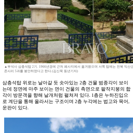
▲부석사 삼층석탑 2기. 1966년경에 근처 폐사지에서 옮겨왔으며 서쪽 탑에는 전북 익산
존사리 5과를 봉안하였다고 한다.(김신묵 동년기자)
삼층석탑 위로는 날아갈 듯 솟아있는 2층 건물 범종각이 보이
는데 정면에 마주 보이는 면이 건물의 측면으로 팔작지붕의 합
각이 방문객을 향해 날개처럼 펼쳐져 있다. 1층은 누하진입으
로 계단을 통해 올라서는 구조이며 2층 누각에는 법고와 목어,
운판이 있다.