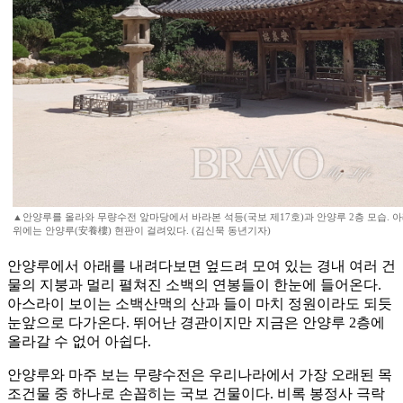
▲안양루를 올라와 무량수전 앞마당에서 바라본 석등(국보 제17호)과 안양루 2층 모습. 
위에는 안양루(安養樓) 현판이 걸려있다. (김신묵 동년기자)
안양루에서 아래를 내려다보면 엎드려 모여 있는 경내 여러 건
물의 지붕과 멀리 펼쳐진 소백의 연봉들이 한눈에 들어온다.
아스라이 보이는 소백산맥의 산과 들이 마치 정원이라도 되듯
눈앞으로 다가온다. 뛰어난 경관이지만 지금은 안양루 2층에
올라갈 수 없어 아쉽다.
안양루와 마주 보는 무량수전은 우리나라에서 가장 오래된 목
조건물 중 하나로 손꼽히는 국보 건물이다. 비록 봉정사 극락