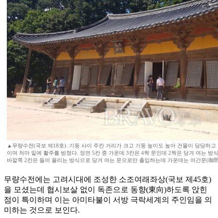
▲무량수전(국보 제18호). 기둥 사이 주칸 거리가 크고 기둥 높이도 높아 건물이 당당하고 
이며 처마 밑에 활주를 받쳤다. 정면 5칸 중 가운데 3칸은 4짝 문인데 2짝은 당겨 여는 
바깥쪽 2칸은 들어 올리는 방식으로 당겨 여는 문으로만 출입하는데 가운데는 어간문(御間
무량수전에는 고려시대에 조성한 소조여래좌상(국보 제45호)
을 모셨는데 협시보살 없이 독존으로 동향(東向)하도록 앉힌
점이 특이하며 이는 아미타불이 서방 극락세계의 주인임을 의
미하는 것으로 보인다.