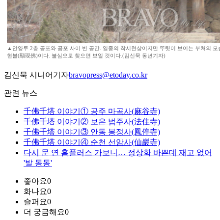
▲안양루 2층 공포와 공포 사이 빈 공간. 일종의 착시현상이지만 뚜렷이 보이는 부처의 모습
현불(顯現佛)이다. 불심으로 찾으면 보일 것이다.(김신묵 동년기자)
김신묵 시니어기자
bravopress@etoday.co.kr
관련 뉴스
千佛千塔 이야기① 공주 마곡사(麻谷寺)
千佛千塔 이야기② 보은 법주사(法住寺)
千佛千塔 이야기③ 안동 봉정사(鳳停寺)
千佛千塔 이야기④ 순천 선암사(仙巖寺)
다시 문 연 홈플러스 가보니… 정상화 바쁜데 재고 없어
'발 동동'
좋아요
0
화나요
0
슬퍼요
0
더 궁금해요
0