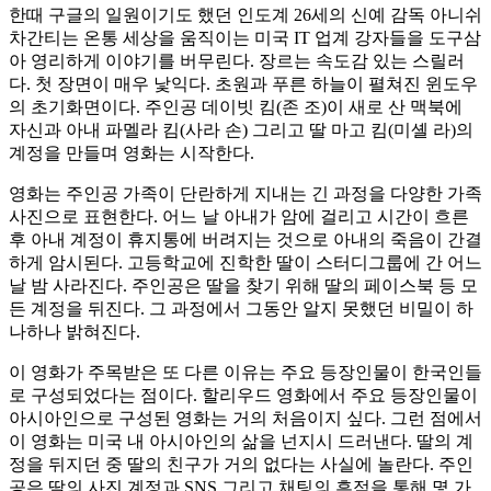
한때 구글의 일원이기도 했던 인도계 26세의 신예 감독 아니쉬
차간티는 온통 세상을 움직이는 미국 IT 업계 강자들을 도구삼
아 영리하게 이야기를 버무린다. 장르는 속도감 있는 스릴러
다. 첫 장면이 매우 낯익다. 초원과 푸른 하늘이 펼쳐진 윈도우
의 초기화면이다. 주인공 데이빗 킴(존 조)이 새로 산 맥북에
자신과 아내 파멜라 킴(사라 손) 그리고 딸 마고 킴(미셸 라)의
계정을 만들며 영화는 시작한다.
영화는 주인공 가족이 단란하게 지내는 긴 과정을 다양한 가족
사진으로 표현한다. 어느 날 아내가 암에 걸리고 시간이 흐른
후 아내 계정이 휴지통에 버려지는 것으로 아내의 죽음이 간결
하게 암시된다. 고등학교에 진학한 딸이 스터디그룹에 간 어느
날 밤 사라진다. 주인공은 딸을 찾기 위해 딸의 페이스북 등 모
든 계정을 뒤진다. 그 과정에서 그동안 알지 못했던 비밀이 하
나하나 밝혀진다.
이 영화가 주목받은 또 다른 이유는 주요 등장인물이 한국인들
로 구성되었다는 점이다. 할리우드 영화에서 주요 등장인물이
아시아인으로 구성된 영화는 거의 처음이지 싶다. 그런 점에서
이 영화는 미국 내 아시아인의 삶을 넌지시 드러낸다. 딸의 계
정을 뒤지던 중 딸의 친구가 거의 없다는 사실에 놀란다. 주인
공은 딸의 사진 계정과 SNS 그리고 채팅의 흔적을 통해 몇 가