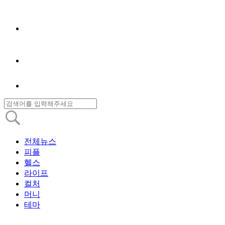
전체뉴스
피플
헬스
라이프
컬처
머니
테마