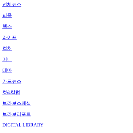
전체뉴스
피플
헬스
라이프
컬처
머니
테마
카드뉴스
컷&칼럼
브라보스페셜
브라보리포트
DIGITAL LIBRARY