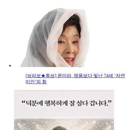
[브라보★튜브] 윤미라, 명품보다 빛난 74세 ‘자연
미인’의 힘