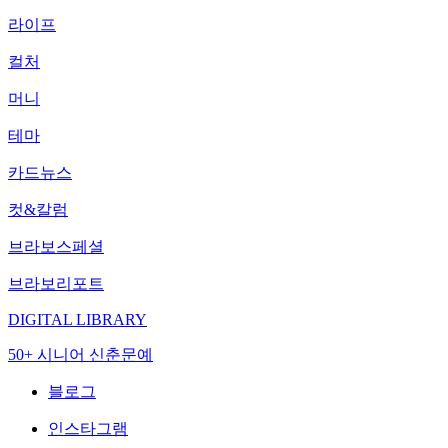
라이프
컬처
머니
테마
카드뉴스
컷&칼럼
브라보스페셜
브라보리포트
DIGITAL LIBRARY
50+ 시니어 신춘문예
블로그
인스타그램