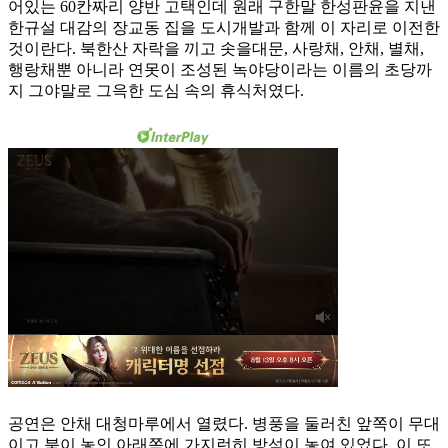
어있는 60칸짜리 양반 고택인데 원래 구한말 한성판윤을 지낸
한규설 대감의 장교동 집을 도시개발과 함께 이 자리로 이전한
것이란다. 북한산 자락을 끼고 솟을대문, 사랑채, 안채, 별채,
행랑채뿐 아니라 연못이 조성된 녹야당이라는 이름의 초당까
지 그야말로 그윽한 도심 속의 휴식처였다.
공연은 안채 대청마루에서 열렸다. 병풍을 둘러친 앞쪽이 무대
이고 북이 놓인 아래쪽에 가지런히 방석이 놓여 있었다. 이 또