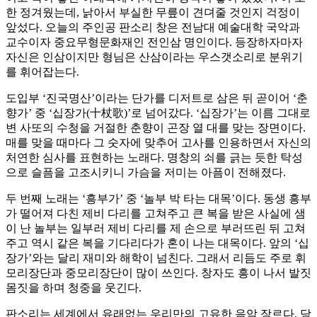
한 정겨웠는데, 낡아서 부실한 무릎이 견뎌줄 것인지 걱정이
앞섰다. 오늘의 주인공 판소리 창은 전남대 예술대학 국악과
교수이자 중요무형문화재인 전인삼 명인이다. 등장하자마자
자신은 인삼이지만 형님은 산삼이라는 우스갯소리로 분위기
를 휘어잡는다.
도입부 ‘진국명산’이라는 단가를 디저트로 삼은 뒤 곧이어 ‘춘
향가’ 중 ‘십장가(十杖歌)’로 넘어갔다. ‘십장가’는 이름 그대로
변 사또의 수청을 거절한 춘향이 곤장 열 대를 맞는 장면이다.
매를 맞을 때마다 그 숫자에 맞추어 고사를 인용하면서 자신의
처연한 심사를 표현하는 노래다. 명창의 쇠를 긁는 듯한 탁성
으로 슬픔을 고조시키니 가슴을 저미는 아픔이 전해졌다.
두 번째 노래는 ‘흥부가’ 중 ‘놀부 박 타는 대목’이다. 동생 흥부
가 떨어져 다친 제비 다리를 고쳐주고 큰 복을 받은 사실에 샘
이 난 놀부는 일부러 제비 다리를 제 손으로 부러뜨린 뒤 고쳐
주고 역시 같은 복을 기다리다가 혼이 나는 대목이다. 앞의 ‘십
장가’와는 달리 재미와 해학이 넘친다. 그래서 리듬도 주로 휘
모리장단과 중모리장단이 많이 쓰인다. 창자도 흥이 나서 발짓
몸짓을 하며 청중을 웃긴다.
판소리는 세계에서 유래없는 우리만의 고유한 음악 장르다. 당