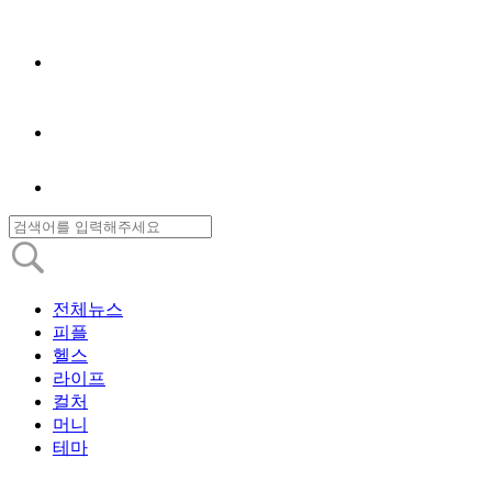
전체뉴스
피플
헬스
라이프
컬처
머니
테마