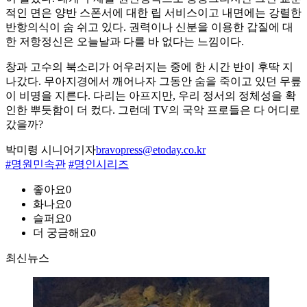
적인 면은 양반 스폰서에 대한 립 서비스이고 내면에는 강렬한
반항의식이 숨 쉬고 있다. 권력이나 신분을 이용한 갑질에 대
한 저항정신은 오늘날과 다를 바 없다는 느낌이다.
창과 고수의 북소리가 어우러지는 중에 한 시간 반이 후딱 지
나갔다. 무아지경에서 깨어나자 그동안 숨을 죽이고 있던 무릎
이 비명을 지른다. 다리는 아프지만, 우리 정서의 정체성을 확
인한 뿌듯함이 더 컸다. 그런데 TV의 국악 프로들은 다 어디로
갔을까?
박미령 시니어기자
bravopress@etoday.co.kr
#명원민속관
#명인시리즈
좋아요
0
화나요
0
슬퍼요
0
더 궁금해요
0
최신뉴스