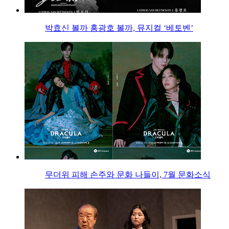
박효신 볼까 홍광호 볼까, 뮤지컬 ‘베토벤’
무더위 피해 손주와 문화 나들이, 7월 문화소식