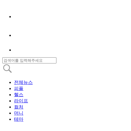
전체뉴스
피플
헬스
라이프
컬처
머니
테마