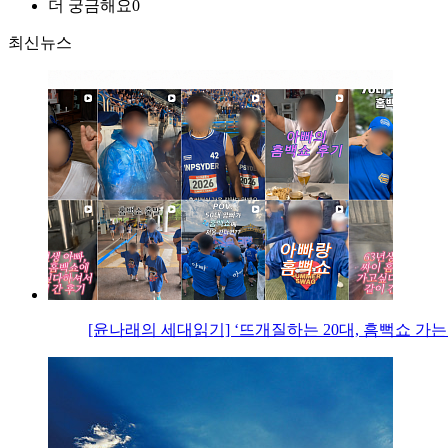
더 궁금해요
0
최신뉴스
[윤나래의 세대읽기] ‘뜨개질하는 20대, 흠뻑쇼 가는