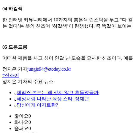
04 하같색
한 인터넷 커뮤니티에서 10가지의 붉은색 립스틱을 두고 “다 같
는 없다’는 뜻의 신조어 ‘하같색’이 탄생했다. 즉 똑같아 보이
05 드릉드릉
어떠한 제품을 사고 싶어 안달 난 모습을 묘사한 신조어다. 예를
정지은 기자
jungje94@etoday.co.kr
#신조어
정지은 기자의 주요 뉴스
⌞
제임스 본드는 왜 젓지 않고 흔들었을까
⌞
혜성처럼 나타난 육상 스타, 장재근
⌞
당신에게 아지트란?
좋아요
0
화나요
0
슬퍼요
0