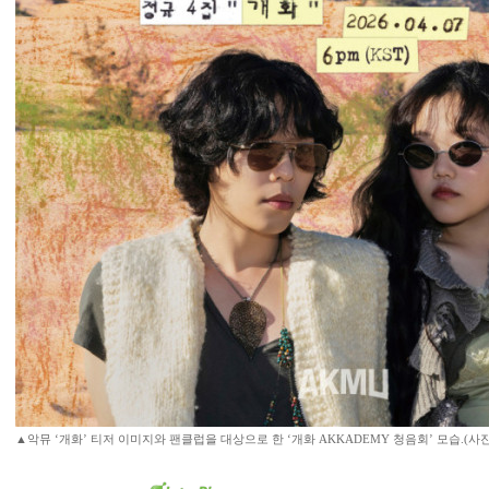
▲악뮤 ‘개화’ 티저 이미지와 팬클럽을 대상으로 한 ‘개화 AKKADEMY 청음회’ 모습.(사진 악