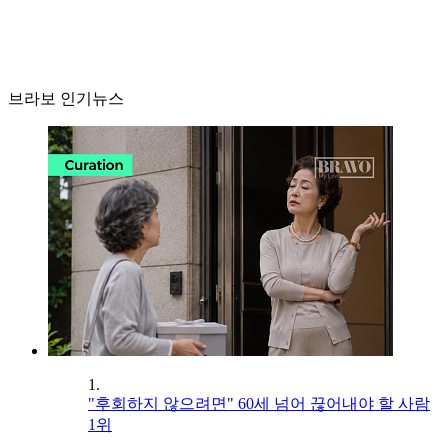
브라보 인기뉴스
1.
"후회하지 않으려면" 60세 넘어 끊어내야 할 사람
1위