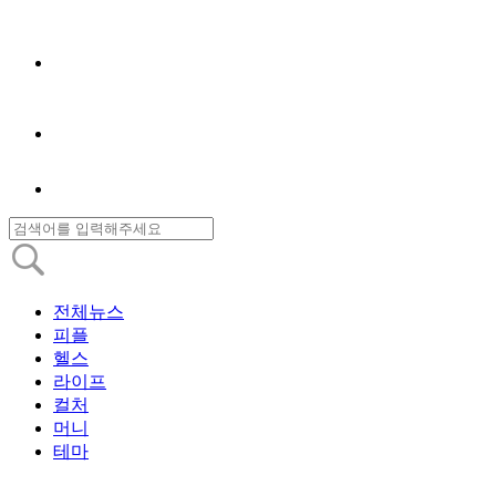
전체뉴스
피플
헬스
라이프
컬처
머니
테마