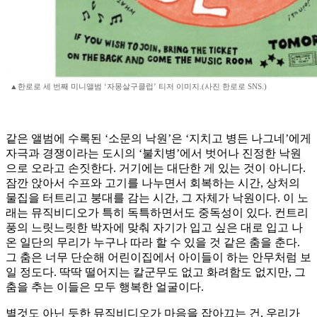
▲한로로 세 번째 미니앨범 ‘자몽살구클럽’ 티저 이미지.(사진 한로로 SNS.)
같은 앨범에 수록된 ‘소문의 낙원’은 ‘지치고 병든 나그네’에게
자극과 경쟁이라는 도시의 ‘불치병’에서 벗어나 진정한 낙원
으로 오라고 손짓한다. 거기에는 대단한 게 있는 것이 아니다.
잠깐 앉아서 수프와 고기를 나누면서 회복하는 시간, 상처의
물집을 터트리고 붕대를 감는 시간, 그 자체가 낙원이다. 이 노
래는 뮤직비디오가 특히 독특하면서도 중독성이 있다. 컨트리
풍의 느릿느릿한 박자에 맞춰 자기가 입고 싶은 대로 입고 나
온 일단의 무리가 누구나 따라 할 수 있을 것 같은 춤을 춘다.
그 춤은 너무 단순해 어린이집에서 아이들이 하는 안무처럼 보
일 정도다. 딱딱 떨어지는 칼군무도 없고 화려함도 없지만, 그
춤을 추는 이들은 모두 행복한 얼굴이다.
별것도 아닌 듯한 뮤직비디오가 마음을 잡아끄는 건, 우리가