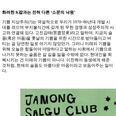
화려한 K팝과는 전혀 다른 ‘소문의 낙원’
기쁨 지상주의(?)는 역설적으로 우리가 1970~80년대 개발 시
대를 겪으며 부지불식간에 갖게 된 무한 경쟁과 성장주의적 사
고와 연결돼 있다. 고진감래(苦盡甘來)라고 말하며, 지금의 슬
픔(혹은 아픔)을 훗날의 기쁨을 위한 시간으로 받아들이고 버
티는 걸 당연한 일로 여기지 않았던가. 그러니 미래의 기쁨을
위해 오늘은 힘들어야 마땅하다고 말하는 사회에서 기쁨으로
나가지 못하는 슬픔은 갈 길을 잃을 수밖에 없다. 현대인을 회
복시키는 건 미래의 기쁨이 아니다. 이찬혁이 동생에게 해준
것처럼, 현재의 슬픔도 아름다운 마음이라고 보듬어주는 일이
다.