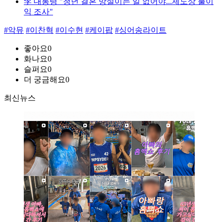
李 대통령 "청년 결혼 망설이는 일 없어야...제도상 불이
익 조사"
#악뮤
#이찬혁
#이수현
#케이팝
#싱어송라이트
좋아요
0
화나요
0
슬퍼요
0
더 궁금해요
0
최신뉴스