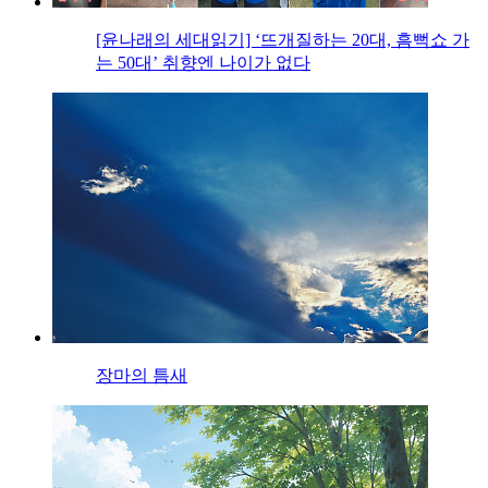
[윤나래의 세대읽기] ‘뜨개질하는 20대, 흠뻑쇼 가
는 50대’ 취향엔 나이가 없다
장마의 틈새