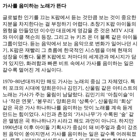
가사를 음미하는 노래가 뜬다
글로벌한 인기를 끄는 K팝에서 듣는 것만큼 보는 것이 중요한
지분을 차지한다는 걸 부정하기 어렵다. 초창기 K팝 아이돌의
원형을 만들었던 이수만 대표에게 영감을 준 것은 MTV 시대
와 마이클 잭슨의 등장, 그리고 뉴 키즈 온 더 블록 같은 아이돌
그룹이었다. 듣는 음악에서 보는 음악으로 변화가 일어나던 시
기, K팝은 재빨리 그 흐름에 한국적인 시스템을 더해 현재의
성장을 이뤘다. 물론 K팝에도 저마다의 세계관과 메시지가 담
겨 있지만, 화려함과 빠른 비트 속에서 가사를 음미하는 일은
갈수록 멀어진 게 사실이다.
1970~80년대까지만 해도 가사는 노래의 중심 그 자체였다. 특
히 포크의 시대에 양희은이나 김민기, 산울림 같은 아티스트의
노래는 가사가 주는 울림이 남달랐다. 김민기의 ‘아침이슬’이
나 ‘작은 연못’, ‘봉우리’, 양희은의 ‘상록수’, 산울림의 ‘회상’
같은 곡은 가사 하나하나를 음미하는 맛이 노래를 계속 듣게
만드는 힘이었다. 시인과 촌장의 ‘가시나무’가 수록된 ‘숲’ 같
은 앨범은 곡 하나하나가 시라고 해도 과언이 아니다. 하지만
1990년대 이후 아이돌 기획사가 중심이 돼 비주얼과 춤이 강조
된 음악이 쏟아지면서 가사를 음미하는 일은 갈수록 어려워졌