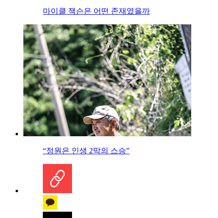
마이클 잭슨은 어떤 존재였을까
“정원은 인생 2막의 스승”