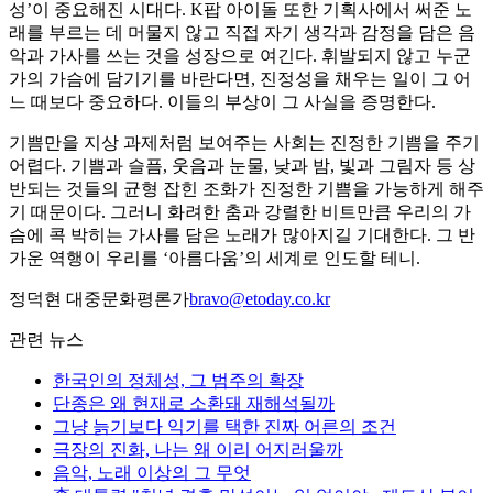
성’이 중요해진 시대다. K팝 아이돌 또한 기획사에서 써준 노
래를 부르는 데 머물지 않고 직접 자기 생각과 감정을 담은 음
악과 가사를 쓰는 것을 성장으로 여긴다. 휘발되지 않고 누군
가의 가슴에 담기기를 바란다면, 진정성을 채우는 일이 그 어
느 때보다 중요하다. 이들의 부상이 그 사실을 증명한다.
기쁨만을 지상 과제처럼 보여주는 사회는 진정한 기쁨을 주기
어렵다. 기쁨과 슬픔, 웃음과 눈물, 낮과 밤, 빛과 그림자 등 상
반되는 것들의 균형 잡힌 조화가 진정한 기쁨을 가능하게 해주
기 때문이다. 그러니 화려한 춤과 강렬한 비트만큼 우리의 가
슴에 콕 박히는 가사를 담은 노래가 많아지길 기대한다. 그 반
가운 역행이 우리를 ‘아름다움’의 세계로 인도할 테니.
정덕현 대중문화평론가
bravo@etoday.co.kr
관련 뉴스
한국인의 정체성, 그 범주의 확장
단종은 왜 현재로 소환돼 재해석될까
그냥 늙기보다 익기를 택한 진짜 어른의 조건
극장의 진화, 나는 왜 이리 어지러울까
음악, 노래 이상의 그 무엇