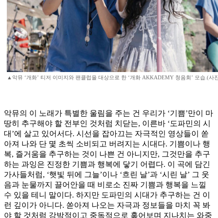
▲악뮤 ‘개화’ 티저 이미지와 팬클럽을 대상으로 한 ‘개화 AKKADEMY 청음회’ 모습.(사진 악
악뮤의 이 노래가 특별한 울림을 주는 건 우리가 ‘기쁨’만이 마
땅히 추구해야 할 전부인 것처럼 치닫는, 이른바 ‘도파민의 시
대’에 살고 있어서다. 시선을 잡아끄는 자극적인 영상들이 쏟
아져 나와 단 몇 초씩 소비되고 버려지는 시대다. 기쁨이나 행
복, 즐거움을 추구하는 것이 나쁜 건 아니지만, 그것만을 추구
하는 과잉은 진정한 기쁨과 행복에 닿기 어렵다. 이 곡에 담긴
가사들처럼, ‘햇빛 뒤에 그늘’이나 ‘흐린 날’과 ‘시린 날’ 그 웃
음과 눈물까지 끌어안을 때 비로소 진짜 기쁨과 행복을 느낄
수 있을 테니 말이다. 하지만 도파민의 시대가 추구하는 건 이
런 깊이가 아니다. 쏟아져 나오는 자극과 정보들을 마치 꼭 봐
야 할 것처럼 강박적이고 중독적으로 훑어보며 지나치는 와중