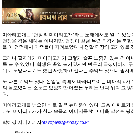
미아리고개는 ‘단장의 미아리고개’라는 노래에서도 알 수 있듯이
전쟁을 겪은 세대는 아니지만, 전쟁이 끝날 무렵 퇴각하는 북한
을 이 언덕에서 가족들이 지켜보았다니 정말 단장의 고개였을 
그러나 필자에게 미아리고개가 그렇게 슬픈 느낌만 있는 건 아
를 볼 수 있었다. 학생은 출입 불가였지만 변두리 극장이어서 무
뒤로 도망다니기도 했던 짜릿하고 신나는 추억도 있으니 필자에
또 다른 기억도 있다. 돈암동 쪽에서 바라다보이는 미아리고개 
의 음모였다는 소문도 있었지만 어쨌든 우리는 언덕 위의 그 
다.
미아리고개를 넘으면 바로 길음 뉴타운이 있다. 고층 아파트가 
다닌 미아리고개가 한과 슬픔의 이미지를 벗고 더욱 발전된 평
박혜경 시니어기자
bravopress@etoday.co.kr