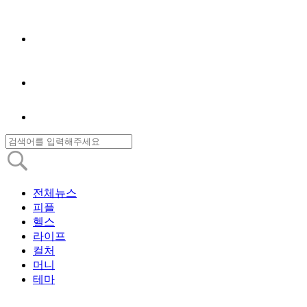
전체뉴스
피플
헬스
라이프
컬처
머니
테마