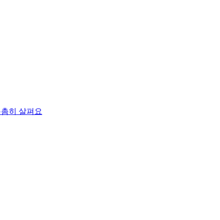
촘촘히 살펴요