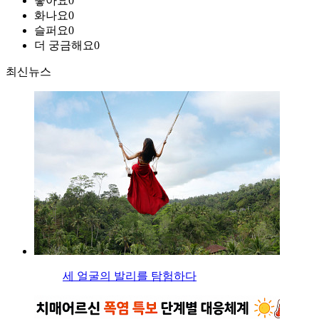
좋아요
0
화나요
0
슬퍼요
0
더 궁금해요
0
최신뉴스
세 얼굴의 발리를 탐험하다