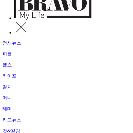
전체뉴스
피플
헬스
라이프
컬처
머니
테마
카드뉴스
컷&칼럼