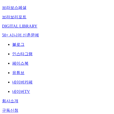
브라보스페셜
브라보리포트
DIGITAL LIBRARY
50+ 시니어 신춘문예
블로그
인스타그램
페이스북
유튜브
네이버카페
네이버TV
회사소개
구독신청