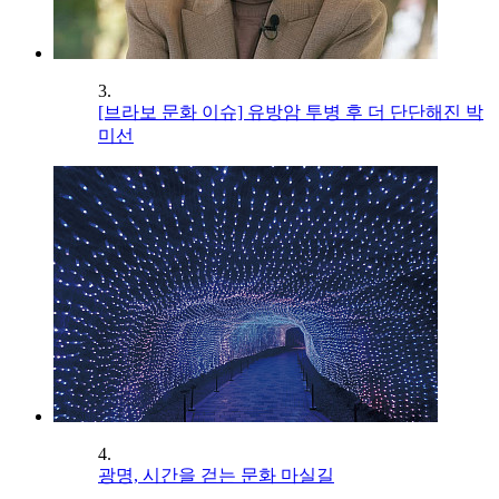
3.
[브라보 문화 이슈] 유방암 투병 후 더 단단해진 박
미선
4.
광명, 시간을 걷는 문화 마실길