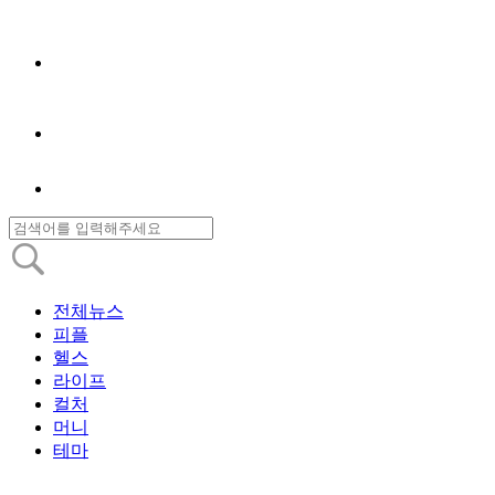
전체뉴스
피플
헬스
라이프
컬처
머니
테마