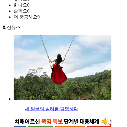
화나요
0
슬퍼요
0
더 궁금해요
0
최신뉴스
세 얼굴의 발리를 탐험하다