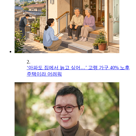
2.
‘아파도 집에서 늙고 싶어…’ 고령 가구 40% 노후
주택이라 어려워