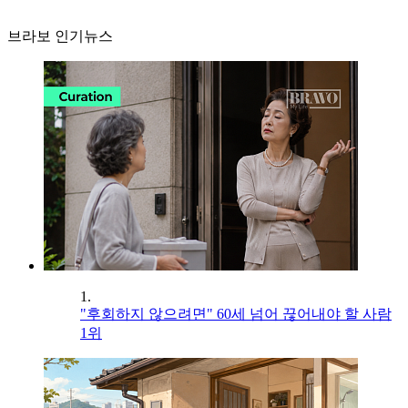
브라보 인기뉴스
1.
"후회하지 않으려면" 60세 넘어 끊어내야 할 사람
1위