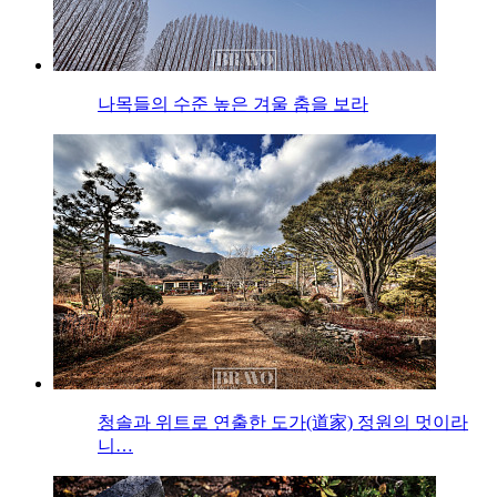
나목들의 수준 높은 겨울 춤을 보라
청솔과 위트로 연출한 도가(道家) 정원의 멋이라
니…