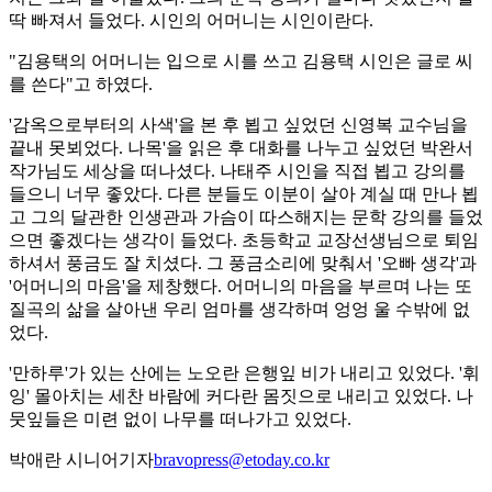
딱 빠져서 들었다. 시인의 어머니는 시인이란다.
"김용택의 어머니는 입으로 시를 쓰고 김용택 시인은 글로 씨
를 쓴다"고 하였다.
'감옥으로부터의 사색'을 본 후 뵙고 싶었던 신영복 교수님을
끝내 못뵈었다. 나목'을 읽은 후 대화를 나누고 싶었던 박완서
작가님도 세상을 떠나셨다. 나태주 시인을 직접 뵙고 강의를
들으니 너무 좋았다. 다른 분들도 이분이 살아 계실 때 만나 뵙
고 그의 달관한 인생관과 가슴이 따스해지는 문학 강의를 들었
으면 좋겠다는 생각이 들었다. 초등학교 교장선생님으로 퇴임
하셔서 풍금도 잘 치셨다. 그 풍금소리에 맞춰서 '오빠 생각'과
'어머니의 마음'을 제창했다. 어머니의 마음을 부르며 나는 또
질곡의 삶을 살아낸 우리 엄마를 생각하며 엉엉 울 수밖에 없
었다.
'만하루'가 있는 산에는 노오란 은행잎 비가 내리고 있었다. '휘
잉' 몰아치는 세찬 바람에 커다란 몸짓으로 내리고 있었다. 나
뭇잎들은 미련 없이 나무를 떠나가고 있었다.
박애란 시니어기자
bravopress@etoday.co.kr