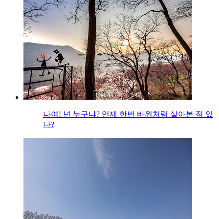
나여! 넌 누구냐? 언제 한번 바위처럼 살아본 적 있
나?