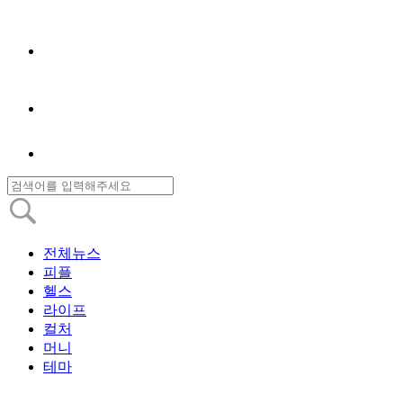
전체뉴스
피플
헬스
라이프
컬처
머니
테마