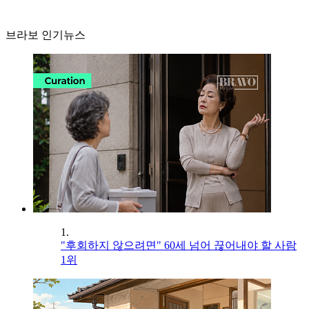
브라보 인기뉴스
1.
"후회하지 않으려면" 60세 넘어 끊어내야 할 사람
1위