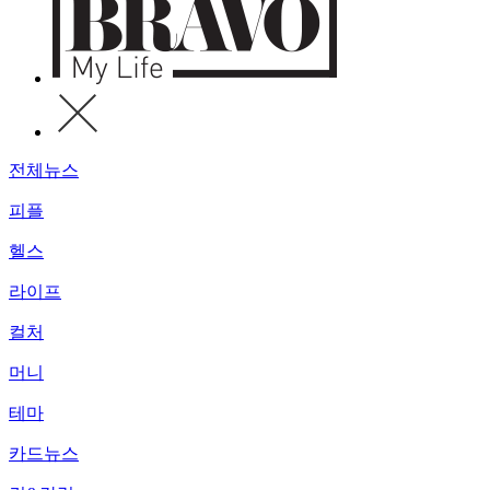
전체뉴스
피플
헬스
라이프
컬처
머니
테마
카드뉴스