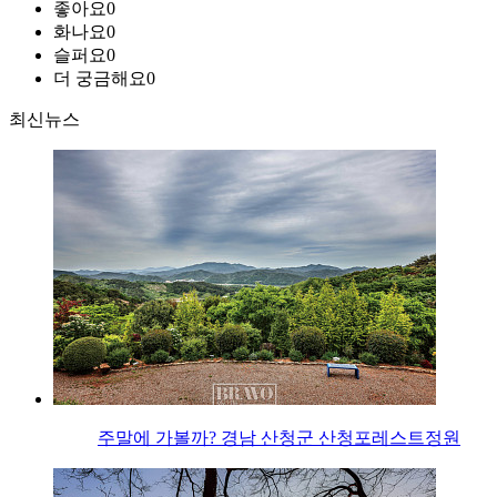
좋아요
0
화나요
0
슬퍼요
0
더 궁금해요
0
최신뉴스
주말에 가볼까? 경남 산청군 산청포레스트정원