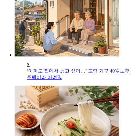
2.
‘아파도 집에서 늙고 싶어…’ 고령 가구 40% 노후
주택이라 어려워