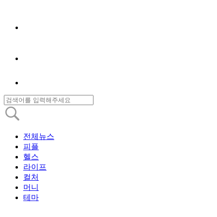
전체뉴스
피플
헬스
라이프
컬처
머니
테마