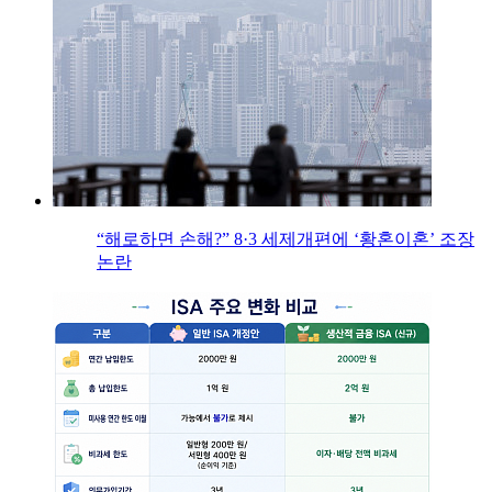
“해로하면 손해?” 8·3 세제개편에 ‘황혼이혼’ 조장
논란