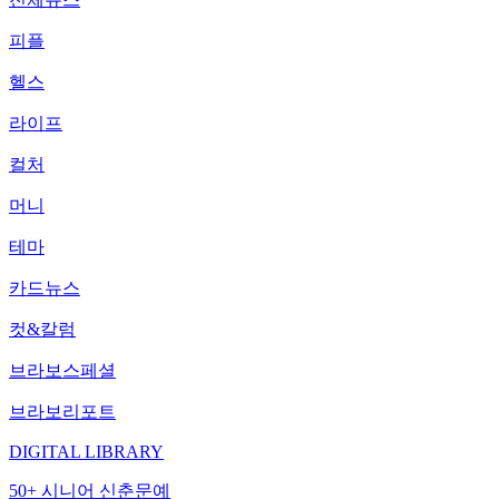
피플
헬스
라이프
컬처
머니
테마
카드뉴스
컷&칼럼
브라보스페셜
브라보리포트
DIGITAL LIBRARY
50+ 시니어 신춘문예