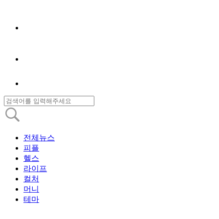
전체뉴스
피플
헬스
라이프
컬처
머니
테마