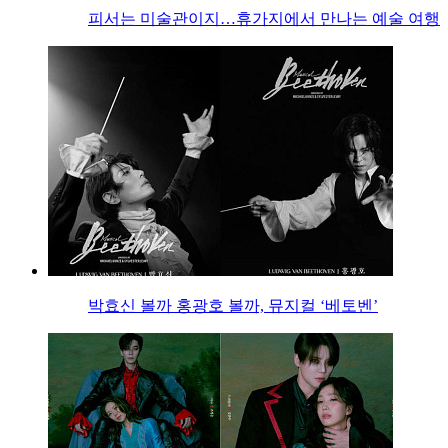
피서는 미술관이지…휴가지에서 만나는 예술 여행
박효신 볼까 홍광호 볼까, 뮤지컬 ‘베토벤’