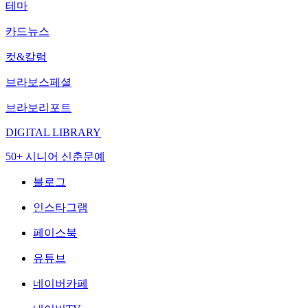
테마
카드뉴스
컷&칼럼
브라보스페셜
브라보리포트
DIGITAL LIBRARY
50+ 시니어 신춘문예
블로그
인스타그램
페이스북
유튜브
네이버카페