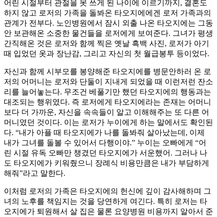
어린 시절부터 관절을 못 쓰게 된 나이에 이르기까지, 결혼도
하지 않고 로저의 가족을 돌봐온 타오지에에겐 로저 가족과의
관계가 전부다. 노인병원에서 잠시 외출 나온 타오지에는 그동
안 보관해온 소중한 물건들을 로저에게 보여준다. 그녀가 평생
간직해온 것은 로저와 함께 찍은 옛날 흑백 사진, 로저가 아기
때 입었던 옷과 장난감, 그리고 자신의 첫 월급봉투 등이었다.
자신과 함께 시부모를 봉양해준 타오지에를 병문안하러 온 로
저의 어머니는 로저와 단둘이 지내게 되었을 때 이런저런 잔소
리를 늘어놓는다. 무조건 베풀기만 했던 타오지에의 행동과는
대조되는 행위였다. 즉 로저에게 타오지에라는 존재는 어머니
보다 더 가까운, 자신을 속속들이 알고 이해해주는 또 다른 어
머니였던 것이다. 이는 로저가 누이에게 하는 말에서도 확인된
다. “내가 아플 때 타오지에가 나를 돌봐줘 살아났는데, 이제
내가 그녀를 돌볼 수 있어서 다행이야.” 누이는 오빠에게 “어
린 시절 유독 오빠만 챙겼던 타오지에가 서운했어. 그러나 나
도 타오지에가 키워줬으니 장례식 비용만큼은 내가 부담하게
해줘”라고 말한다.
이처럼 로저의 가족은 타오지에의 헌신에 깊이 감사해하며 그
녀의 노후를 책임지는 것을 당연하게 여긴다. 특히 로저는 타
오지에가 퇴원해서 살 집은 물론 요양병원 비용까지 알아서 준