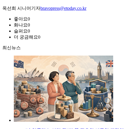
옥선희 시니어기자
bravopress@etoday.co.kr
좋아요
0
화나요
0
슬퍼요
0
더 궁금해요
0
최신뉴스