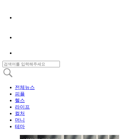
전체뉴스
피플
헬스
라이프
컬처
머니
테마