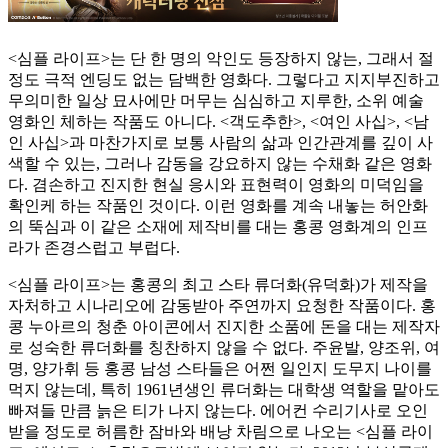
<심플 라이프>는 단 한 명의 악인도 등장하지 않는, 그래서 절
정도 극적 엔딩도 없는 담백한 영화다. 그렇다고 지지부진하고
무의미한 일상 묘사에만 머무는 심심하고 지루한, 소위 예술
영화인 체하는 작품도 아니다. <객도추한>, <여인 사십>, <남
인 사십>과 마찬가지로 보통 사람의 삶과 인간관계를 깊이 사
색할 수 있는, 그러나 감동을 강요하지 않는 수채화 같은 영화
다. 겸손하고 진지한 현실 응시와 표현력이 영화의 미덕임을
확인케 하는 작품인 것이다. 이런 영화를 계속 내놓는 허안화
의 뚝심과 이 같은 소재에 제작비를 대는 홍콩 영화계의 인프
라가 존경스럽고 부럽다.
<심플 라이프>는 홍콩의 최고 스타 류더화(유덕화)가 제작을
자처하고 시나리오에 감동받아 주연까지 요청한 작품이다. 홍
콩 누아르의 청춘 아이콘에서 진지한 소품에 돈을 대는 제작자
로 성숙한 류더화를 칭찬하지 않을 수 없다. 주윤발, 양조위, 여
명, 양가휘 등 홍콩 남성 스타들은 어쩐 일인지 도무지 나이를
먹지 않는데, 특히 1961년생인 류더화는 대학생 역할을 맡아도
빠져들 만큼 늙은 티가 나지 않는다. 에어컨 수리기사로 오인
받을 정도로 허름한 잠바와 배낭 차림으로 나오는 <심플 라이