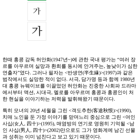
한때 홍콩 감독 허안화(1947년~)에 관한 국내 평가는 “여러 장
르를 아우르며 실망과 환희를 동시에 안겨주는, 높낮이가 심한
연출자”였다. 그러나 필자는 <반생연(半生緣)>(1997)과 같은
범작에서도 실망한 적이 없다. 서극, 담가명 등과 함께 1980년
대 홍콩 뉴웨이브를 이끌었던 허안화는 진중한 사회파 드라마
에서부터 액션, 시대극, 멜로를 아우르며 홍콩과 홍콩인이 처
한 현실을 이야기하는 저력을 발휘해왔기 때문이다.
특히 모녀의 20년 세월을 그린 <객도추한(客途秋恨)>(1990),
치매 노인을 둔 가정 이야기를 맏며느리 중심으로 그린 <여인
사십(女人, 四十)>(1995), 매염방의 연기로 영원히 기억될 <남
인 사십(男人, 四十)>(2002)만으로도 그가 영화계에 남긴 선물
과 성취는 이미 넘친다고 보고 있기 때문이다.