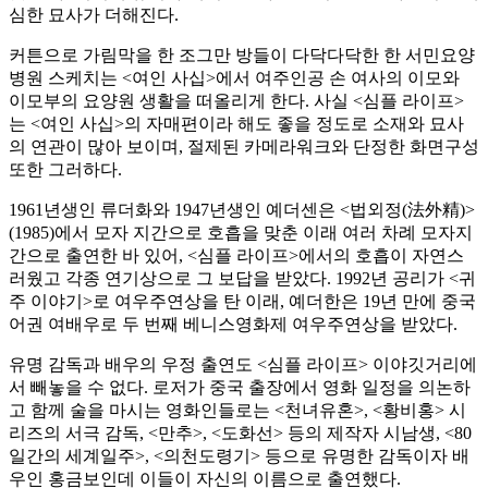
심한 묘사가 더해진다.
커튼으로 가림막을 한 조그만 방들이 다닥다닥한 한 서민요양
병원 스케치는 <여인 사십>에서 여주인공 손 여사의 이모와
이모부의 요양원 생활을 떠올리게 한다. 사실 <심플 라이프>
는 <여인 사십>의 자매편이라 해도 좋을 정도로 소재와 묘사
의 연관이 많아 보이며, 절제된 카메라워크와 단정한 화면구성
또한 그러하다.
1961년생인 류더화와 1947년생인 예더센은 <법외정(法外精)>
(1985)에서 모자 지간으로 호흡을 맞춘 이래 여러 차례 모자지
간으로 출연한 바 있어, <심플 라이프>에서의 호흡이 자연스
러웠고 각종 연기상으로 그 보답을 받았다. 1992년 공리가 <귀
주 이야기>로 여우주연상을 탄 이래, 예더한은 19년 만에 중국
어권 여배우로 두 번째 베니스영화제 여우주연상을 받았다.
유명 감독과 배우의 우정 출연도 <심플 라이프> 이야깃거리에
서 빼놓을 수 없다. 로저가 중국 출장에서 영화 일정을 의논하
고 함께 술을 마시는 영화인들로는 <천녀유혼>, <황비홍> 시
리즈의 서극 감독, <만추>, <도화선> 등의 제작자 시남생, <80
일간의 세계일주>, <의천도령기> 등으로 유명한 감독이자 배
우인 홍금보인데 이들이 자신의 이름으로 출연했다.