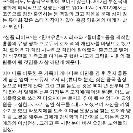
프>에서도, 노총각으로밖에 보이지 않는다. 2012년 부산국제
영화제 폐막작으로 상영된 <콜드 워(Cold War)>(2012)에서는
조연으로 잠깐 출연하는 등 역할의 크고 작음을 문제 삼지 않
는 류더화 같은 스타 제작자가 있어 홍콩 영화계의 미래가 밝
아 보인다.
<심플 라이프>는 <천녀유혼> 시리즈와 <황비홍> 등을 제작한
홍콩의 유명 영화 프로듀서 로저 리의 개인사를 바탕으로 했으
며, 로저 리가 직접 시나리오 작업에 참여했다. 혈연으로 맺어
진 식구만을 가족으로 여기는 편협한 사고가 고령화 사회의 걸
림돌이 될 것임을 새삼 깨닫게 해준다.
어머니를 비롯한 온 가족이 캐나다로 이민을 간 후 혼자 홍콩
에 남은 영화 프로듀서 로저 리 (류더화 분)는 잦은 중국 출장
등으로 바쁘게 산다. 그런 그를 돌보는 것은 60여 년 전부터 그
의 집에서 일해온 늙은 가정부 타오지에(예더셴 분)뿐. 어느 날
뇌졸중으로 쓰러진 타오지에는 로저의 짐이 될 수 없다며 요양
원을 고집한다. 자기 집안 식구를 4대나 모셨으며 자신을 키워
주기도 했던 타오지에를 보러 이따금 요양원을 찾는 로저와 양
아들 노릇을 해주는 그에게 감사함과 미안함을 느끼는 타오지
에와의 이심전심. 그리고 두 사람 눈에 비친 요양원 노인들의
일상.