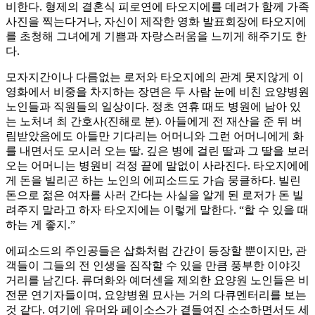
비한다. 형제의 결혼식 피로연에 타오지에를 데려가 함께 가족
사진을 찍는다거나, 자신이 제작한 영화 발표회장에 타오지에
를 초청해 그녀에게 기쁨과 자랑스러움을 느끼게 해주기도 한
다.
모자지간이나 다름없는 로저와 타오지에의 관계 못지않게 이
영화에서 비중을 차지하는 장면은 두 사람 눈에 비친 요양병원
노인들과 직원들의 일상이다. 정초 연휴 때도 병원에 남아 있
는 노처녀 최 간호사(진해로 분). 아들에게 전 재산을 준 뒤 버
림받았음에도 아들만 기다리는 어머니와 그런 어머니에게 화
를 내면서도 모시러 오는 딸. 깊은 병에 걸린 딸과 그 딸을 보러
오는 어머니는 병원비 걱정 끝에 말없이 사라진다. 타오지에에
게 돈을 빌리곤 하는 노인의 에피소드도 가슴 뭉클하다. 빌린
돈으로 젊은 여자를 사러 간다는 사실을 알게 된 로저가 돈 빌
려주지 말라고 하자 타오지에는 이렇게 말한다. “할 수 있을 때
하는 게 좋지.”
에피소드의 주인공들은 삽화처럼 간간이 등장할 뿐이지만, 관
객들이 그들의 전 인생을 짐작할 수 있을 만큼 풍부한 이야깃
거리를 남긴다. 류더화와 예더센을 제외한 요양원 노인들은 비
전문 연기자들이며, 요양병원 묘사는 거의 다큐멘터리를 보는
것 같다. 여기에 유머와 페이소스가 곁들여진 소소하면서도 세