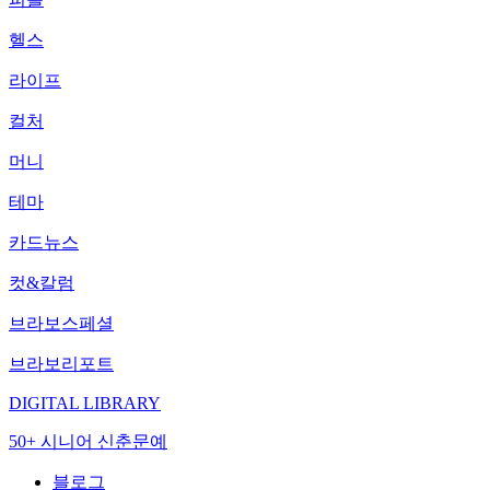
헬스
라이프
컬처
머니
테마
카드뉴스
컷&칼럼
브라보스페셜
브라보리포트
DIGITAL LIBRARY
50+ 시니어 신춘문예
블로그