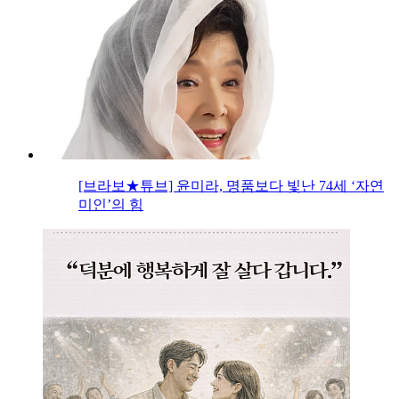
[브라보★튜브] 윤미라, 명품보다 빛난 74세 ‘자연
미인’의 힘