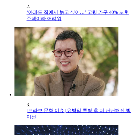
2.
‘아파도 집에서 늙고 싶어…’ 고령 가구 40% 노후
주택이라 어려워
3.
[브라보 문화 이슈] 유방암 투병 후 더 단단해진 박
미선