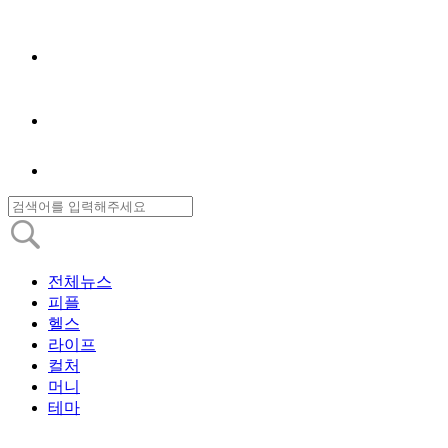
전체뉴스
피플
헬스
라이프
컬처
머니
테마