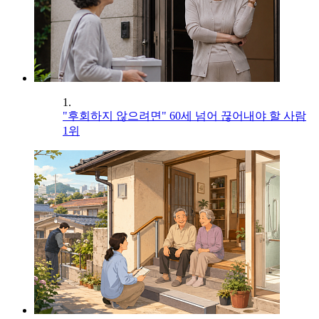
1.
"후회하지 않으려면" 60세 넘어 끊어내야 할 사람
1위