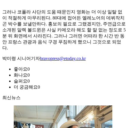
그러나 코폴라 사단의 도움 때문인지 영화는 더 이상 일탈 없
이 적절하게 마무리된다. 80대에 접어든 엘레노어의 데뷔작치
곤 박수를 보낼만하다. 홍보의 필요로 그랬겠지만, 주연급으로
소개된 알렉 볼드윈은 사실 카메오라 해도 할 말 없는 정도로 5
분 뒤 화면에서 사라진다. 그러나 그러면 어떠랴 한 시간 반 동
안 프랑스 관광과 음식 구경 푸짐하게 했으니 그것으로 되었
다.
박미령 시니어기자
bravopress@etoday.co.kr
좋아요
0
화나요
0
슬퍼요
0
더 궁금해요
0
최신뉴스