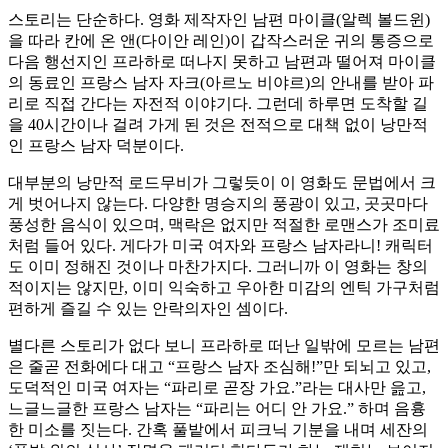
스토리는 단순하다. 영화 제작자인 남편 마이클(알렉 볼드윈)
을 따라 칸에 온 앤(다이안 레인)이 갑작스러운 귀의 통증으로
다음 행선지인 프라하로 떠나지 못하고 남편과 떨어져 마이클
의 동료인 프랑스 남자 자크(아르노 비야르)의 안내를 받아 파
리로 직접 간다는 자전적 이야기다. 그런데 하루면 도착할 길
을 40시간이나 걸려 가게 된 것은 전적으로 대책 없이 낭만적
인 프랑스 남자 덕분이다.
대부분의 낭만적 로드무비가 그렇듯이 이 영화도 문법에서 크
게 벗어나지 않는다. 다양한 명승지의 풍광이 있고, 곳곳마다
풍성한 음식이 있으며, 맥락은 없지만 적절한 로맨스가 조미료
처럼 들어 있다. 게다가 미국 여자와 프랑스 남자라니! 캐릭터
도 이미 정해진 것이나 마찬가지다. 그러니까 이 영화는 창의
적이지는 않지만, 이미 익숙하고 우아한 미감의 엔틱 가구처럼
편하게 즐길 수 있는 안락의자인 셈이다.
별다른 스토리가 없다 보니 프라하로 떠난 일밖에 모르는 남편
은 줄곧 전화에다 대고 “프랑스 남자 조심해!”만 되뇌고 있고,
도덕적인 미국 여자는 “파리로 곧장 가요.”라는 대사만 읊고,
느글느글한 프랑스 남자는 “파리는 어디 안 가요.” 하며 음흉
한 미소를 짓는다. 간혹 풀밭에서 피크닉 기분을 내며 세잔의