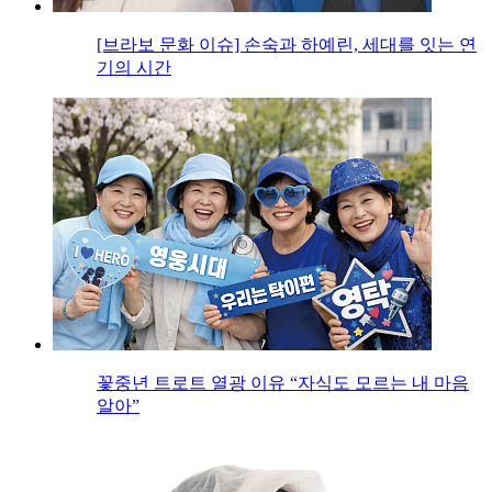
[브라보 문화 이슈] 손숙과 하예린, 세대를 잇는 연
기의 시간
꽃중년 트로트 열광 이유 “자식도 모르는 내 마음
알아”