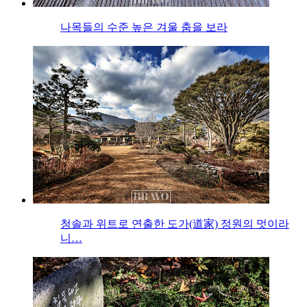
나목들의 수준 높은 겨울 춤을 보라
청솔과 위트로 연출한 도가(道家) 정원의 멋이라
니…