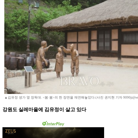
▲김유정 생가 옆 장독대. <봄·봄>의 한 장면을 재연해놓았다.(사진 권지현 기자 9090ji@etoda
강원도 실레마을에 김유정이 살고 있다