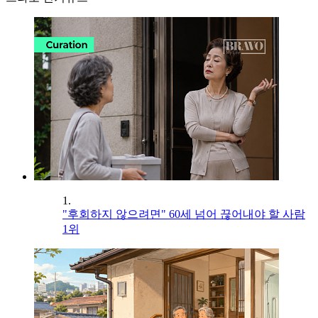
1.
"후회하지 않으려면" 60세 넘어 끊어내야 할 사람
1위