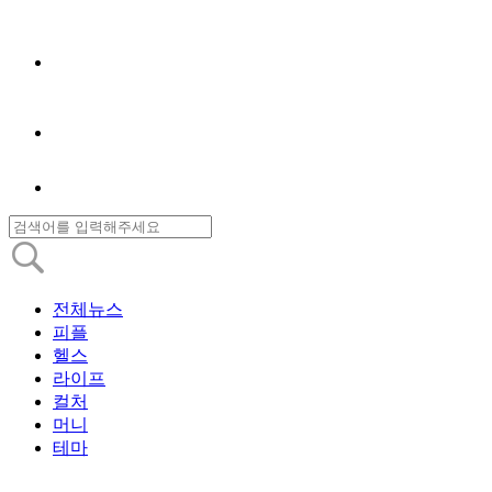
전체뉴스
피플
헬스
라이프
컬처
머니
테마