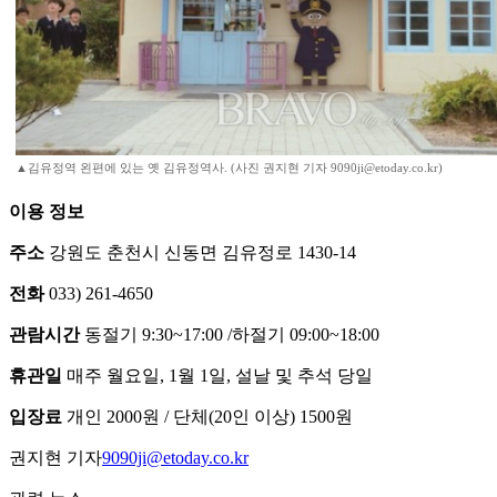
▲김유정역 왼편에 있는 옛 김유정역사. (사진 권지현 기자 9090ji@etoday.co.kr)
이용 정보
주소
강원도 춘천시 신동면 김유정로 1430-14
전화
033) 261-4650
관람시간
동절기 9:30~17:00 /하절기 09:00~18:00
휴관일
매주 월요일, 1월 1일, 설날 및 추석 당일
입장료
개인 2000원 / 단체(20인 이상) 1500원
권지현 기자
9090ji@etoday.co.kr