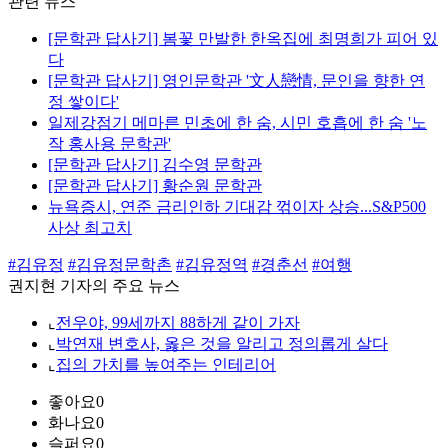
관련 뉴스
[문학관 답사기] 봄꽃 만발한 한옥집에 최명희가 피어 있
다
[문학관 답사기] 영인문학관 '文人戀情, 문인을 향한 연
정 쌓이다'
일제강점기 메마른 민초에 한 숨, 시민 호흡에 한 숨 '노
작 홍사용 문학관'
[문학관 답사기] 김수영 문학관
[문학관 답사기] 황순원 문학관
뉴욕증시, 연준 금리인하 기대감 꺾이자 상승...S&P500
사상 최고치
#김유정
#김유정문학촌
#김유정역
#경춘선
#여행
권지현 기자의 주요 뉴스
⌞
전우야, 99세까지 88하게 같이 가자
⌞
박연재 변호사, 옳은 것을 알리고 정의롭게 살다
⌞
집의 가치를 높여주는 인테리어
좋아요
0
화나요
0
슬퍼요
0