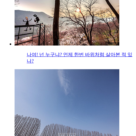
나여! 넌 누구냐? 언제 한번 바위처럼 살아본 적 있
나?