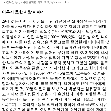
▲김유정 동상.(사진 권지현 기자 9090ji@etoday.co.kr)
이루지 못한 사랑 이야기
29세 젊은 나이에 세상을 떠난 김유정은 살아생전 두 명의 여
자를 짝사랑했다. 인간문화재 제5호로 지정된 명창으로 당대
최고의 인기스타였던 박녹주(1904~1979)와 시인 박용철의 누
이동생이자 시인인 박봉자(1909~1988)였다. 일곱 살 어린 나이
에 어머니를 여윈 김유정은 휘문고보를 졸업한 해 어머니를 닮
은 박녹주를 만난다. 소위 갓 대학에 들어간 남학생이 당대 최
고의 인기스타에게 도를 넘어선 구애를 펼친 것. 2년여에 걸쳐
박녹주에게 사랑을 넘어서 집착에 가까운 행동을 했지만 완강
한 박녹주의 거절에 사랑을 이루지 못하고 고향인 실레마을로
돌아와 주옥같은 글을 남기기 시작했다. 그리고 또 한 명의 여
자 박봉자가 있다. 1936년 <여성> 5월호에 ‘그분들의 결혼플
랜-어떠한 남편 어떠한 부인을 마지할까’라는 제목으로 김유
정과 박봉자가 나란히 글을 올렸다. 일면식도 없던 그녀에게
빠지게 된 것. 30통의 편지를 보냈으나 박봉자는 김유정과 알
고 지내던 문화평론가 김환태와 혼인했다. 이후 10개월 후 김
유정은 세상을 떠난다. 죽기 전까지 아픈 몸을 이끌고 <야행>,
<옥토끼>, <따라지> 등을 발표하며 창작에 열을 올렸다. 김유
정이야기집에 마련된 오래된 전화기의 수화기를 들어 귀에 가