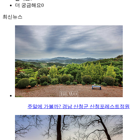
더 궁금해요
0
최신뉴스
주말에 가볼까? 경남 산청군 산청포레스트정원