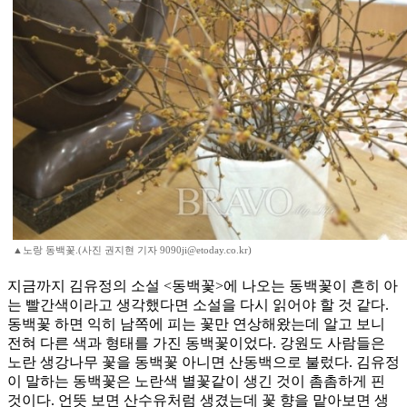
▲노랑 동백꽃.(사진 권지현 기자 9090ji@etoday.co.kr)
지금까지 김유정의 소설 <동백꽃>에 나오는 동백꽃이 흔히 아
는 빨간색이라고 생각했다면 소설을 다시 읽어야 할 것 같다.
동백꽃 하면 익히 남쪽에 피는 꽃만 연상해왔는데 알고 보니
전혀 다른 색과 형태를 가진 동백꽃이었다. 강원도 사람들은
노란 생강나무 꽃을 동백꽃 아니면 산동백으로 불렀다. 김유정
이 말하는 동백꽃은 노란색 별꽃같이 생긴 것이 촘촘하게 핀
것이다. 언뜻 보면 산수유처럼 생겼는데 꽃 향을 맡아보면 생