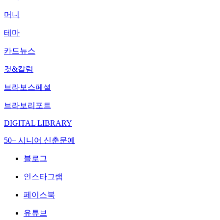
머니
테마
카드뉴스
컷&칼럼
브라보스페셜
브라보리포트
DIGITAL LIBRARY
50+ 시니어 신춘문예
블로그
인스타그램
페이스북
유튜브