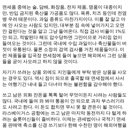
면세품 중에는 술, 담배, 화장품, 전자 제품, 명품이 대종이지
만, 반입 금지된 축산물 가공품도 많다. 육류, 치즈 등인데 전염
병 우려 때문이다. 과일 종류도 마찬가지이다. 이를 잘 알고 아
예 안 사오는 사람도 있지만, 대부분 짐 속에 넣어가지고 오면
안 걸린다는 것을 알고 그냥 들여온다. 직접 검사 비율이 1%도
안 되고, 적발된다 해도 압수당하면 그만이므로 거리낌 없이
들여오는 것이다. 그런데 국내에 수입 과일이나 축산물들이 버
젓이 유통된다. 물론 소정의 검역 검사를 거친 제품들이다. 이
런 제품들을 입국장 면세점에 들여 놓으면 해외에서 그런 상품
들을 굳이 사오려고 하지 않을 것이다.
자기가 쓰려는 상품 외에도 지인들에게 부탁 받은 상품을 사오
는 경우도 있다. 역시 짐이 되므로 출국할 때 면세점에서 사서
는 여행기간 내내 들고 다녀야 하는 불편함을 감수해야 했다.
쓰고 남은 외화 잔돈을 톡톡 털어 무엇이든지 사려는 사람들도
많다. 국내에 들여 와 봐야 통용이 안 되므로 과자 부스러기라
도 사려고 한다. 이 돈도 합치면 무시 못 할 큰돈이 될 것이다.
라스베이거스 공항에는 쓰고 남은 마지막 동전까지 다 털게 하
려는 슬롯머신들이 즐비하다. 이제는 관세법이나 국적기 면세
품 판매액 축소를 신경 쓰기보다 한해 수천만 명이 해외여행을