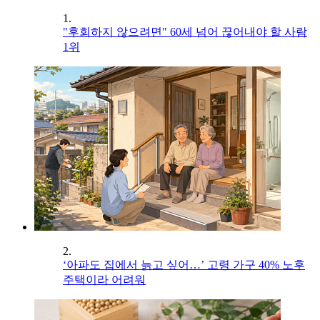
1.
"후회하지 않으려면" 60세 넘어 끊어내야 할 사람
1위
2.
‘아파도 집에서 늙고 싶어…’ 고령 가구 40% 노후
주택이라 어려워