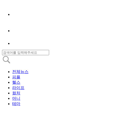
전체뉴스
피플
헬스
라이프
컬처
머니
테마