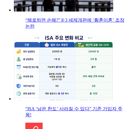
“해로하면 손해?” 8·3 세제개편에 ‘황혼이혼’ 조장
논란
“ISA ‘남은 한도’ 사라질 수 있다” 기존 가입자 주
목!