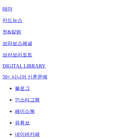
테마
카드뉴스
컷&칼럼
브라보스페셜
브라보리포트
DIGITAL LIBRARY
50+ 시니어 신춘문예
블로그
인스타그램
페이스북
유튜브
네이버카페