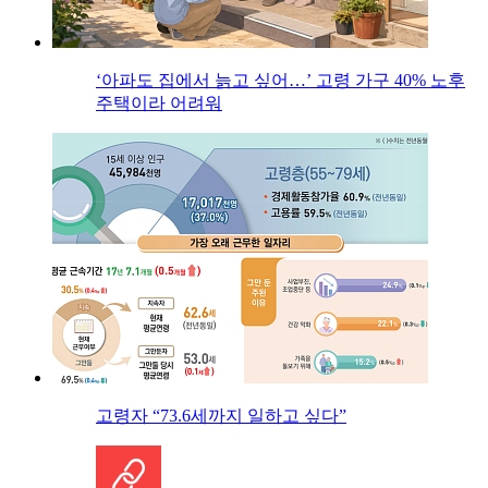
‘아파도 집에서 늙고 싶어…’ 고령 가구 40% 노후
주택이라 어려워
고령자 “73.6세까지 일하고 싶다”