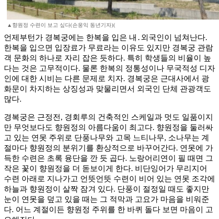
▲향원정 수련이 보고 싶다(손웅익 동년기자)(
언제부턴가 경복궁에는 한복을 입은 내․외국인이 넘쳐난다.
한복을 입으면 입장료가 무료라는 이유도 있지만 경복궁 관람
객 문화의 하나로 자리 잡은 듯하다. 특히 학생들의 비율이 높
다는 것은 고무적이다. 물론 한복의 정통성이나 무국적성 디자
인에 대한 시비는 다른 문제로 치자. 경복궁은 근대사에서 광
화문이 차지하는 상징성과 맞물리면서 외국인 단체 관광객도
많다.
경복궁은 근정전, 경회루의 건축적인 스케일과 멋도 일품이지
만 무엇보다도 향원정의 아름다움이 최고다. 향원정을 둘러싸
고 있는 연못 주위로 단풍나무와 고목 느티나무, 소나무는 계
절마다 향원정의 분위기를 환상적으로 바꾸어간다. 연못에 가
득한 수련은 초록 융단을 깐 듯 곱다. 노랑어리연이 필 때면 그
작은 꽃이 향원정을 더 돋보이게 한다. 비단잉어가 무리지어
수련 아래로 지나가고 언뜻언뜻 수련이 비어 있는 연못 조각에
하늘과 향원정이 살짝 잠겨 있다. 단풍이 절정일 때도 좋지만
눈이 연못을 덮고 있을 때는 그 적막과 고요가 마음을 비워준
다. 어느 계절이든 향원정 주위를 한 바퀴 돌다 보면 마음이 고