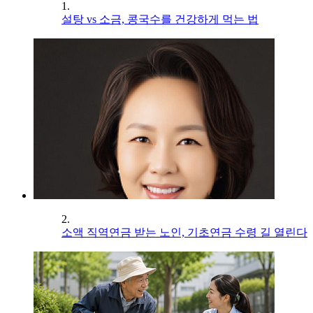
1.
설탕 vs 소금, 콩국수를 건강하게 먹는 법
2.
소액 직역연금 받는 노인, 기초연금 수령 길 열린다