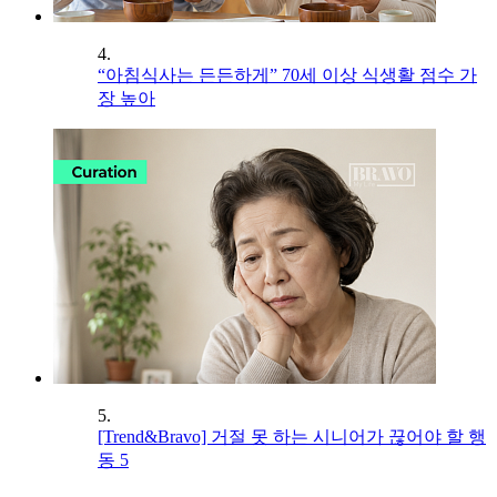
4.
“아침식사는 든든하게” 70세 이상 식생활 점수 가
장 높아
5.
[Trend&Bravo] 거절 못 하는 시니어가 끊어야 할 행
동 5