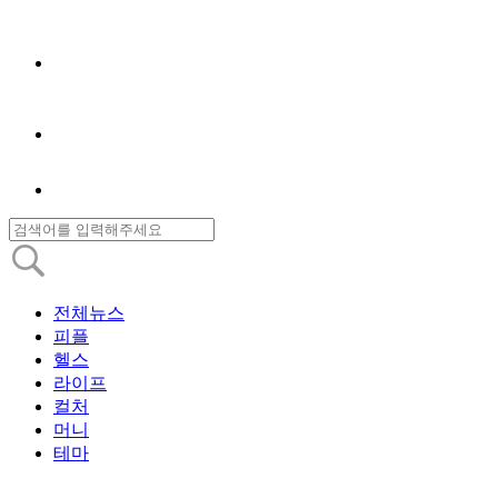
전체뉴스
피플
헬스
라이프
컬처
머니
테마