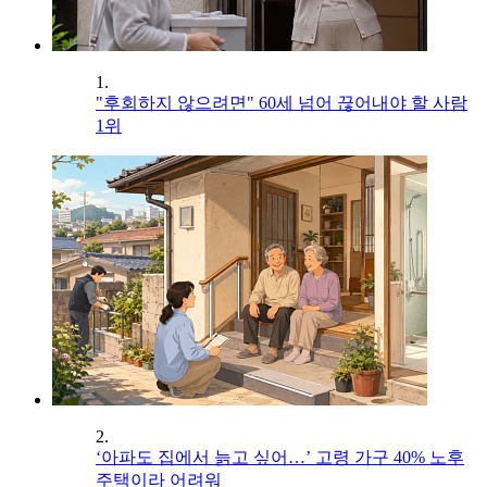
1.
"후회하지 않으려면" 60세 넘어 끊어내야 할 사람
1위
2.
‘아파도 집에서 늙고 싶어…’ 고령 가구 40% 노후
주택이라 어려워