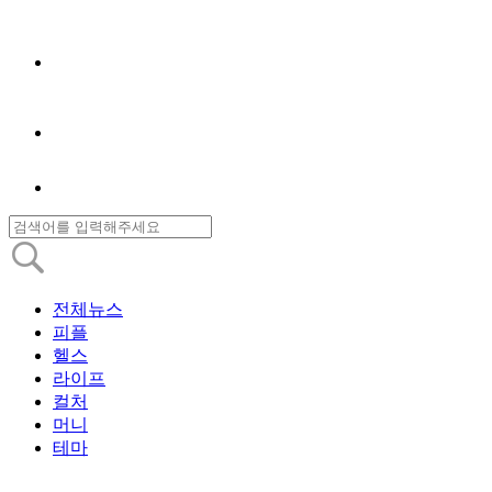
전체뉴스
피플
헬스
라이프
컬처
머니
테마