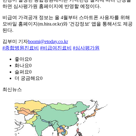
하면 심사평가원 홈페이지에 반영할 예정이다.
비급여 가격공개 정보는 올 4월부터 스마트폰 사용자를 위해
모바일 홈페이지(m.hira.or.kr)와 '건강정보' 앱을 통해서도 제공
된다.
김부미 기자
boomi@etoday.co.kr
#종합병원진료비
#비급여진료비
#심사평가원
좋아요
0
화나요
0
슬퍼요
0
더 궁금해요
0
최신뉴스