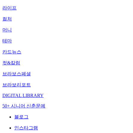
라이프
컬처
머니
테마
카드뉴스
컷&칼럼
브라보스페셜
브라보리포트
DIGITAL LIBRARY
50+ 시니어 신춘문예
블로그
인스타그램