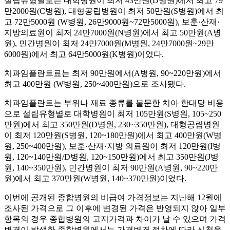
설립유형별로는 대학병원이 최저 43만원(D병원)에서 최고 79
만2000원(C병원), 대형공립병원이 최저 50만원(S병원)에서 최
고 72만5000원 (W병원, 26만9000원~72만5000원), 보훈·산재·
지방의료원이 최저 24만7000원(N병원)에서 최고 50만원(A병
원), 민간병원이 최저 24만7000원(M병원, 24만7000원~29만
6000원)에서 최고 64만5000원(K병원)이었다.
치과임플란트료는 최저 90만원에서(A병원, 90~220만원)에서
최고 400만원 (W병원, 250~400만원)으로 조사됐다.
치과임플란트는 부위나 재료 종류를 불문한 치아 한대당 비용
으로 설립유형별로 대학병원이 최저 105만원(S병원, 105~250
만원)에서 최고 350만원(D병원, 230~350만원), 대형공립병원
이 최저 120만원(S병원, 120~180만원)에서 최고 400만원(W병
원, 250~400만원), 보훈·산재·지방 의료원이 최저 120만원(I병
원, 120~140만원/D병원, 120~150만원)에서 최고 350만원(J병
원, 140~350만원), 민간병원이 최저 90만원(A병원, 90~220만
원)에서 최고 370만원(W병원, 140~370만원)이었다.
이번에 공개된 종합병원의 비급여 가격정보는 지난해 12월에
조사된 가격으로 그 이후에 변경된 가격은 반영되지 않아 일부
항목의 경우 종합병원의 고지가격과 차이가 날 수 있으며 가격
변경이 발생한 종합병원에서는 가격변경 절차에 따라 신청을