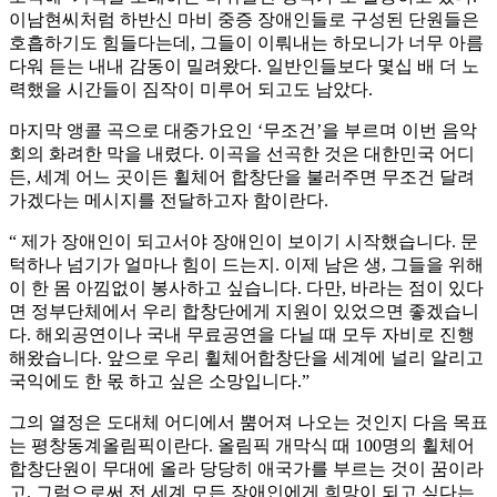
이남현씨처럼 하반신 마비 중증 장애인들로 구성된 단원들은
호흡하기도 힘들다는데, 그들이 이뤄내는 하모니가 너무 아름
다워 듣는 내내 감동이 밀려왔다. 일반인들보다 몇십 배 더 노
력했을 시간들이 짐작이 미루어 되고도 남았다.
마지막 앵콜 곡으로 대중가요인 ‘무조건’을 부르며 이번 음악
회의 화려한 막을 내렸다. 이곡을 선곡한 것은 대한민국 어디
든, 세계 어느 곳이든 휠체어 합창단을 불러주면 무조건 달려
가겠다는 메시지를 전달하고자 함이란다.
“ 제가 장애인이 되고서야 장애인이 보이기 시작했습니다. 문
턱하나 넘기가 얼마나 힘이 드는지. 이제 남은 생, 그들을 위해
이 한 몸 아낌없이 봉사하고 싶습니다. 다만, 바라는 점이 있다
면 정부단체에서 우리 합창단에게 지원이 있었으면 좋겠습니
다. 해외공연이나 국내 무료공연을 다닐 때 모두 자비로 진행
해왔습니다. 앞으로 우리 휠체어합창단을 세계에 널리 알리고
국익에도 한 몫 하고 싶은 소망입니다.”
그의 열정은 도대체 어디에서 뿜어져 나오는 것인지 다음 목표
는 평창동계올림픽이란다. 올림픽 개막식 때 100명의 휠체어
합창단원이 무대에 올라 당당히 애국가를 부르는 것이 꿈이라
고. 그럼으로써 전 세계 모든 장애인에게 희망이 되고 싶다는