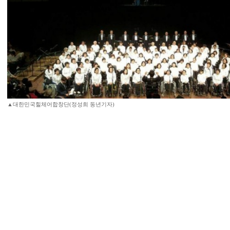
▲대한민국힐체어합창단(정성희 동년기자)