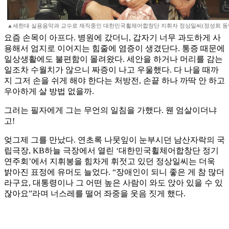
▲세한대 실용음악과 교수로 재직중인 대한민국휠체어합창단 지휘자 정상일씨(정성희 동
요즘 손목이 아프다. 병원에 갔더니, 갑자기 너무 과도하게 사
용해서 엄지로 이어지는 힘줄에 염증이 생겼단다. 통증 때문에
일상생활에도 불편함이 몰려왔다. 세안을 하거나 머리를 감는
일조차 수월치가 않으니 짜증이 나고 우울했다. 다 나을 때까
지 그저 손을 쉬게 해야 한다는 처방전, 손끝 하나 까딱 안 하고
우아하게 살 방법 없을까.
그러는 필자에게 그는 무언의 일침을 가했다. 웬 엄살이더냐
고!
엊그제 그를 만났다. 연초록 나뭇잎이 눈부시던 남산자락의 국
립극장, KB하늘 극장에서 열린 ‘대한민국휠체어합창단 정기
연주회’에서 지휘봉을 힘차게 휘젓고 있던 정상일씨는 더욱
밝아진 표정에 유머도 늘었다. “장애인이 되니 좋은 게 참 많더
라구요, 대통령이나 그 어떤 높은 사람이 와도 앉아 있을 수 있
잖아요”라며 너스레를 떨어 좌중을 웃음 짓게 했다.