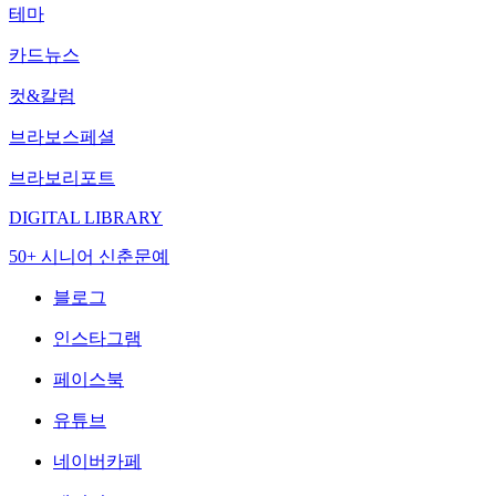
테마
카드뉴스
컷&칼럼
브라보스페셜
브라보리포트
DIGITAL LIBRARY
50+ 시니어 신춘문예
블로그
인스타그램
페이스북
유튜브
네이버카페