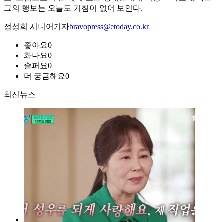
그의 행보는 오늘도 거침이 없어 보인다.
정성희 시니어기자
bravopress@etoday.co.kr
좋아요
0
화나요
0
슬퍼요
0
더 궁금해요
0
최신뉴스