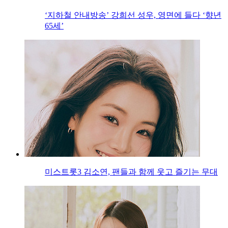
‘지하철 안내방송’ 강희선 성우, 영면에 들다 ‘향년
65세’
미스트롯3 김소연, 팬들과 함께 웃고 즐기는 무대