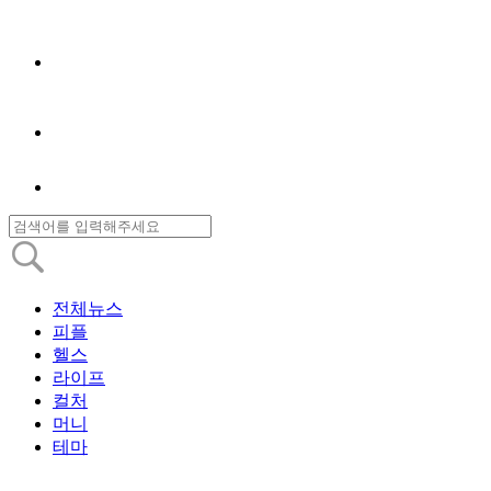
전체뉴스
피플
헬스
라이프
컬처
머니
테마