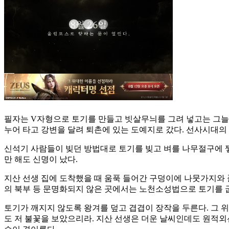
필자는 V자형으로 토기를 만들고 빗살무늬를 그려 넣고는 그늘에
누어 타고 강변을 달려 퇴촌에 있는 도예지로 갔다. 선사시대의
신석기 사람들이 빚던 방법대로 토기를 빚고 벼를 나무절구에 찧
만 해도 신명이 났다.
지산 선생 집에 도착했을 때 움푹 들어간 구덩이에 나뭇가지와 
의 북부 등 문명화되지 않은 곳에서는 노천소성법으로 토기를 
토기가 깨지지 않도록 왕겨를 덮고 겹겹이 장작을 두른다. 그 
도 저 불꽃을 보았으리라. 지산 선생은 더운 날씨인데도 원적외선