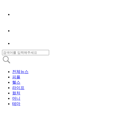
전체뉴스
피플
헬스
라이프
컬처
머니
테마