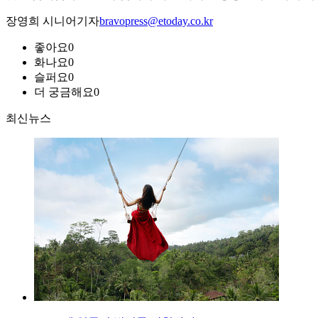
장영희 시니어기자
bravopress@etoday.co.kr
좋아요
0
화나요
0
슬퍼요
0
더 궁금해요
0
최신뉴스