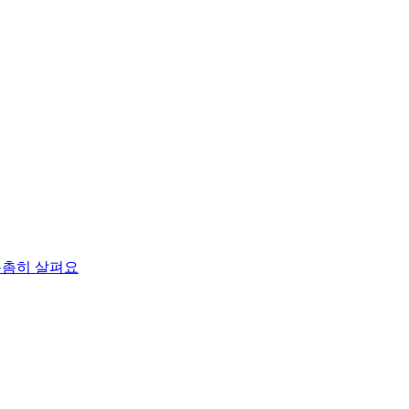
촘촘히 살펴요