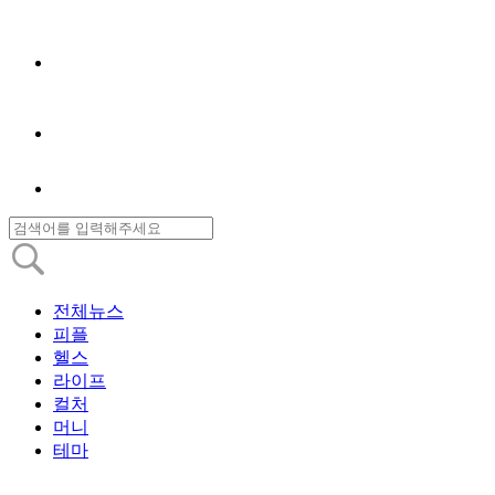
전체뉴스
피플
헬스
라이프
컬처
머니
테마