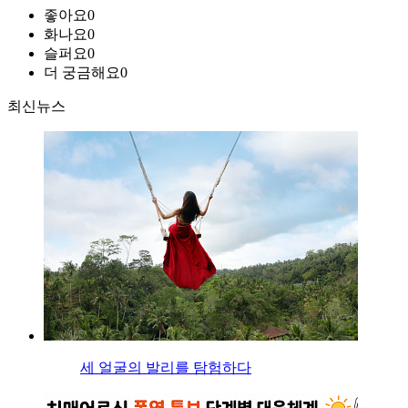
좋아요
0
화나요
0
슬퍼요
0
더 궁금해요
0
최신뉴스
세 얼굴의 발리를 탐험하다