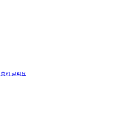
촘촘히 살펴요