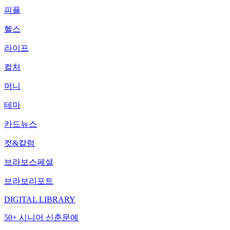
피플
헬스
라이프
컬처
머니
테마
카드뉴스
컷&칼럼
브라보스페셜
브라보리포트
DIGITAL LIBRARY
50+ 시니어 신춘문예