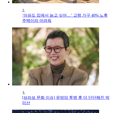
2.
‘아파도 집에서 늙고 싶어…’ 고령 가구 40% 노후
주택이라 어려워
3.
[브라보 문화 이슈] 유방암 투병 후 더 단단해진 박
미선