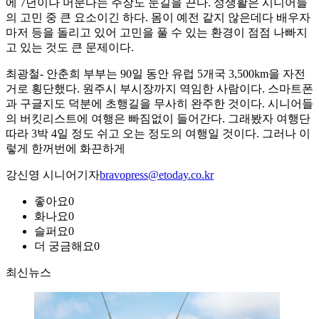
에 7년이나 머문다는 주장도 눈길을 끈다. 성생활은 시니어들
의 고민 중 큰 요소이긴 하다. 몸이 예전 같지 않은데다 배우자
마저 등을 돌리고 있어 고민을 풀 수 있는 환경이 점점 나빠지
고 있는 것도 큰 문제이다.
최광철- 안춘희 부부는 90일 동안 유럽 5개국 3,500km을 자전
거로 횡단했다. 원주시 부시장까지 역임한 사람이다. 스마트폰
과 구글지도 덕분에 초행길을 무사히 완주한 것이다. 시니어들
의 버킷리스트에 여행은 빠짐없이 들어간다. 그래봤자 여행단
따라 3박 4일 정도 쉬고 오는 정도의 여행일 것이다. 그러나 이
렇게 한꺼번에 화끈하게
강신영 시니어기자
bravopress@etoday.co.kr
좋아요
0
화나요
0
슬퍼요
0
더 궁금해요
0
최신뉴스