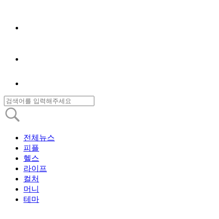
전체뉴스
피플
헬스
라이프
컬처
머니
테마