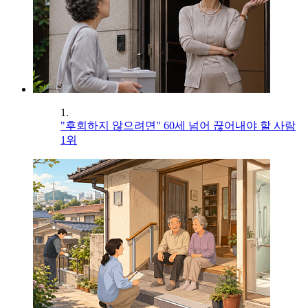
1.
"후회하지 않으려면" 60세 넘어 끊어내야 할 사람
1위