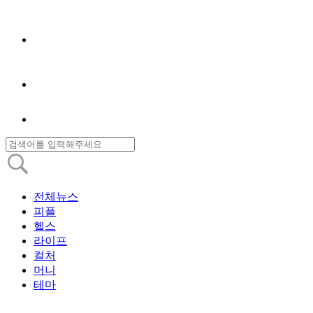
전체뉴스
피플
헬스
라이프
컬처
머니
테마