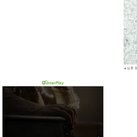
▲심훈 동