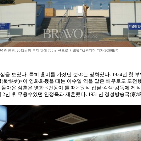
관 전경. 2842㎡의 부지 위에 703㎡ 규모로 건립됐다.(권지현 기자 9090ji@)
심을 보였다. 특히 흥미를 가졌던 분야는 영화였다. 1924년 첫
한몽(長恨夢)>이 영화화됐을 때는 이수일 역을 맡은 배우로도 도전
 돌아온 심훈은 영화 <먼동이 틀 때> 원작 집필·각색·감독에 
해 2년 후 무용수였던 안정옥과 재혼했다. 1931년 경성방송국(