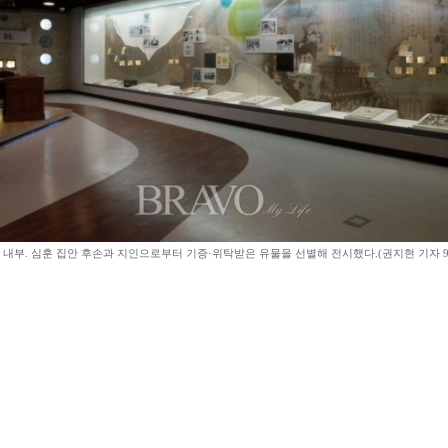
내부. 심훈 집안 후손과 지인으로부터 기증·위탁받은 유물을 선별해 전시했다.(권지현 기자 909