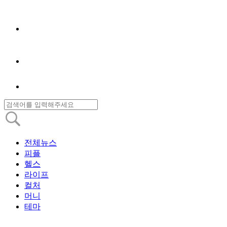
전체뉴스
피플
헬스
라이프
컬처
머니
테마