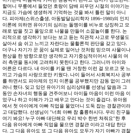
할머니 무릎에서 들었던 호랑이 담배 피우던 시절의 이야기는
지금도 가슴에 생생하게 기억하는 것을 봐서 틀린 말이 아니
다. 피아제(스위스출생, 아동발달심리학자 1896~1980)의 인지
이론에 의하면 유아기의 심리는 돌멩이를 비누로 상징하고 모
래로 밥을 짓고 풀잎으로 나물을 만들어 소꿉놀이를 한다. 논
리적으로 생각하기 보다는 보고 듣는 직관적 사고로 무생물도
살아서 숨 쉬고 느끼고 자란다는 물활론적 판단을 갖고 있다.
더구나 자기가 꾼 꿈이 실제로 일어난 것처럼 믿으며 사물이나
현상을 한 방향으로만 생각하고 자기중심적이어서 사물의 여
러 측면을 동시에 고려하지 못한다고 한다. 그러니까 아이와
어른은 다르다. 내 아이를 키울 땐 거창한 이런 걸 모르고 못 느
끼고 가슴의 사랑으로만 키웠다. 나이 들어서 사회복지사 공부
를 하면서도 피아제의 인지 이론을 공부했지만 감동 없이 그러
려니 했다. 잊고 있던 유아기의 심리상태를 선생님 말씀과 그
동안 손자녀의 행동을 견주어보니 아이들 마음이 이런 마음 이
었구나 하고 이해가 가고 배우고 안다는 것이 즐겁다. 유아원
에서 첫 아이에게 아빠 직업을 물었더니 도둑 잡는 경찰관이라
고 대답했다. 선생님이 "너희 아빠 참 훌륭하시다. 우리 친구들
여기 봐요! 누구 아빠 대단해요 우리 박수 한번 쳐줘요"한 후
다음 유아에게 아빠 직업을 물으면 경찰관 이라고 대답 한단
다. 그 다음 유아도 또 그 다음 유아도 모두가 자기 아빠가 경찰