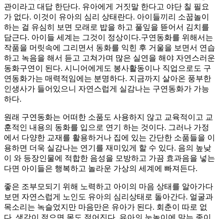
관이라고 대답 한단다. 유아에게 거짓말 한다고 야단 칠 필요
가 없다. 이것이 유아의 심리 상태란다. 아이들끼리 소꿉놀이
하는 걸 유심히 보면 모래로 밥을 하고 풀잎을 뜯어서 김치를
담근다. 아이들 세계는 그것이 정상이다.구연동화를 위해서는
작품을 머릿속에 그리면서 동화를 익힌 후 거울을 보면서 연습
하고 녹음을 해서 듣고 고쳐가며 많은 실연을 해야 자연스러운
동화구연이 된다. 시니어에게도 봉사활동이나 직업으로도 구
연동화가는 매력적임에는 분명하다. 지금까지 살아온 풍부한
인생사가 들어있으니 자연스럽게 실감나는 구연동화가 가능
하다.
원래 구연동화는 어떠한 소품도 사용하지 않고 교육적이고 교
훈적인 내용의 동화를 입으로 연기 하는 것이다. 그러나 가정
에서 다양한 교재를 활용하거나 집에 있는 간단한 소품들을 이
용하면 더욱 실감나는 연기를 재미있게 할 수 있다. 음의 높낮
이 와 등장인물에 적합한 음성을 모방하고 가끔 효과음을 넣는
다면 아이들은 행복하고 놀라운 가상의 세계에 빠져든다.
좋은 조부모되기 위해 노력하고 아이의 마음 상태를 알아가다
보면 자연스럽게 노인도 유아의 심리상태로 돌아간다. 얼굴과
목소리는 녹슬었지만 마음만은 유아가 된다. 회춘이 따로 없
다. 생각이 젊으면 몸도 젊어진다. 유아의 눈높이에 맞는 종이