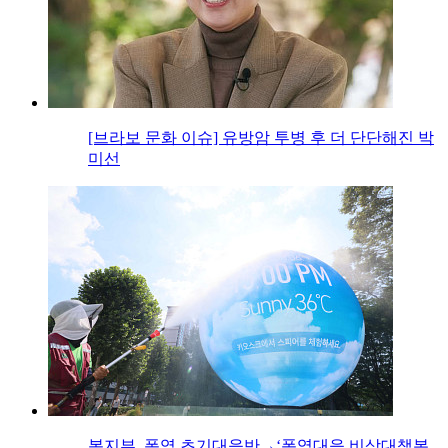
[브라보 문화 이슈] 유방암 투병 후 더 단단해진 박
미선
복지부, 폭염 초기대응반→‘폭염대응 비상대책본