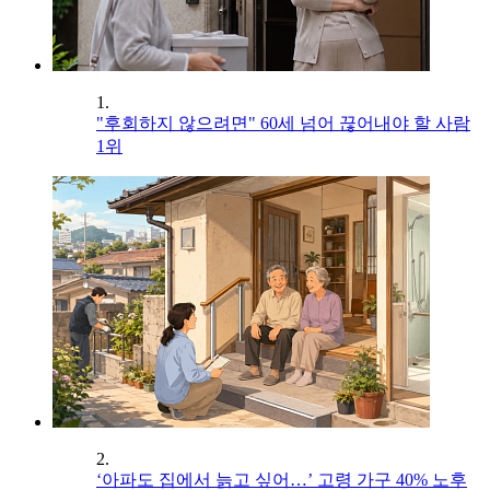
1.
"후회하지 않으려면" 60세 넘어 끊어내야 할 사람
1위
2.
‘아파도 집에서 늙고 싶어…’ 고령 가구 40% 노후