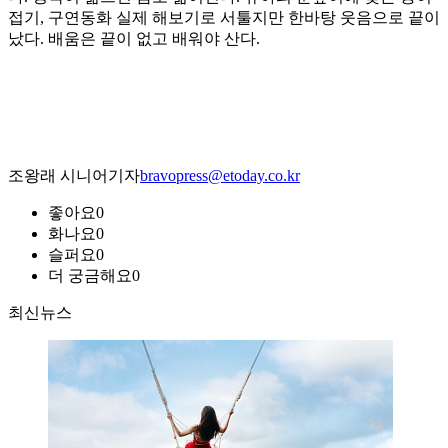
접기, 구연동화 실제 해보기로 서툴지만 한바탕 웃음으로 끝이
났다. 배움은 끝이 없고 배워야 산다.
조왕래 시니어기자
bravopress@etoday.co.kr
좋아요
0
화나요
0
슬퍼요
0
더 궁금해요
0
최신뉴스