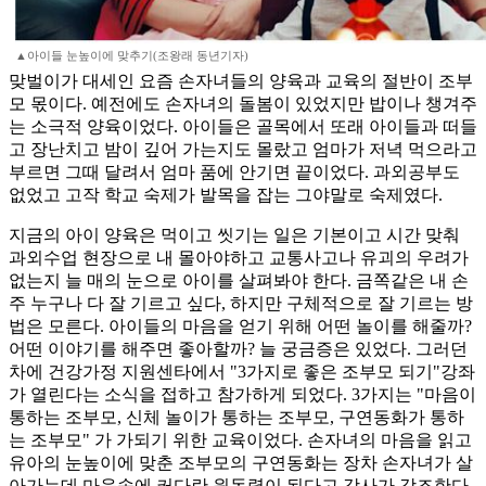
▲아이들 눈높이에 맞추기(조왕래 동년기자)
맞벌이가 대세인 요즘 손자녀들의 양육과 교육의 절반이 조부
모 몫이다. 예전에도 손자녀의 돌봄이 있었지만 밥이나 챙겨주
는 소극적 양육이었다. 아이들은 골목에서 또래 아이들과 떠들
고 장난치고 밤이 깊어 가는지도 몰랐고 엄마가 저녁 먹으라고
부르면 그때 달려서 엄마 품에 안기면 끝이었다. 과외공부도
없었고 고작 학교 숙제가 발목을 잡는 그야말로 숙제였다.
지금의 아이 양육은 먹이고 씻기는 일은 기본이고 시간 맞춰
과외수업 현장으로 내 몰아야하고 교통사고나 유괴의 우려가
없는지 늘 매의 눈으로 아이를 살펴봐야 한다. 금쪽같은 내 손
주 누구나 다 잘 기르고 싶다, 하지만 구체적으로 잘 기르는 방
법은 모른다. 아이들의 마음을 얻기 위해 어떤 놀이를 해줄까?
어떤 이야기를 해주면 좋아할까? 늘 궁금증은 있었다. 그러던
차에 건강가정 지원센타에서 "3가지로 좋은 조부모 되기"강좌
가 열린다는 소식을 접하고 참가하게 되었다. 3가지는 "마음이
통하는 조부모, 신체 놀이가 통하는 조부모, 구연동화가 통하
는 조부모" 가 가되기 위한 교육이었다. 손자녀의 마음을 읽고
유아의 눈높이에 맞춘 조부모의 구연동화는 장차 손자녀가 살
아가는데 마음속에 커다란 원동력이 된다고 강사가 강조한다.