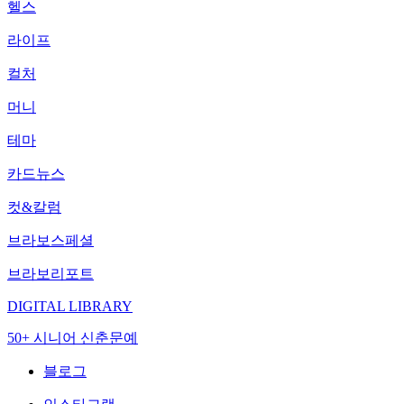
헬스
라이프
컬처
머니
테마
카드뉴스
컷&칼럼
브라보스페셜
브라보리포트
DIGITAL LIBRARY
50+ 시니어 신춘문예
블로그