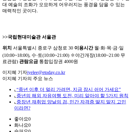
대 예술의 조화가 오묘하게 어우러지는 풍경을 담을 수 있는
매력적인 곳이다.
>>국립현대미술관 서울관
위치
서울특별시 종로구 삼청로 30
이용시간
월·화·목·금·일
(10:00~18:00), 수·토(10:00~21:00) ✽야간개장(18:00~21:00 무
료관람)
관람요금
통합입장권 4000원
이지혜 기자
jyelee@etoday.co.kr
이지혜 기자의 주요 뉴스
⌞
“중년 이후 더 멀리 가려면, 지금 잠시 쉬어 가세요”
⌞
중년의 해외 자유여행 도전, 미리 알아야 할 5가지 원칙
⌞
중장년 재취업 양날의 검, 민간 자격증 딸지 말지 고민
이라면?
좋아요
0
화나요
0
슬퍼요
0