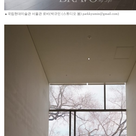
▲국립현대미술관 서울관 로비(박규민 (스튜디오 봄) parkkyumin@gmail.com)