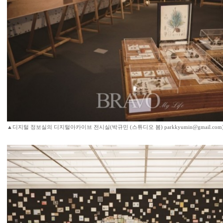
▲디지털 정보실의 디지털아카이브 전시실(박규민 (스튜디오 봄) parkkyumin@gmail.com