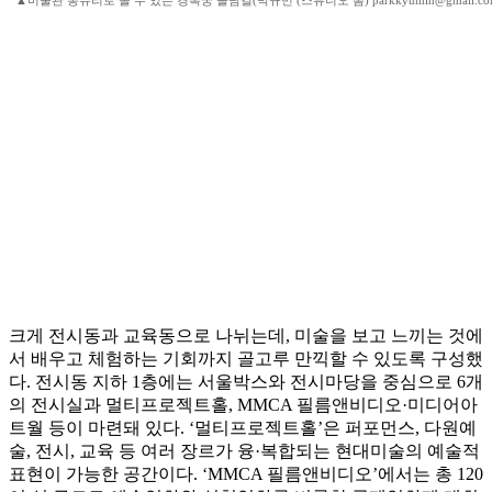
▲미술관 통유리로 볼 수 있는 경복궁 돌담길(박규민 (스튜디오 봄) parkkyumin@gmail.co
크게 전시동과 교육동으로 나뉘는데, 미술을 보고 느끼는 것에
서 배우고 체험하는 기회까지 골고루 만끽할 수 있도록 구성했
다. 전시동 지하 1층에는 서울박스와 전시마당을 중심으로 6개
의 전시실과 멀티프로젝트홀, MMCA 필름앤비디오·미디어아
트월 등이 마련돼 있다. ‘멀티프로젝트홀’은 퍼포먼스, 다원예
술, 전시, 교육 등 여러 장르가 융·복합되는 현대미술의 예술적
표현이 가능한 공간이다. ‘MMCA 필름앤비디오’에서는 총 120