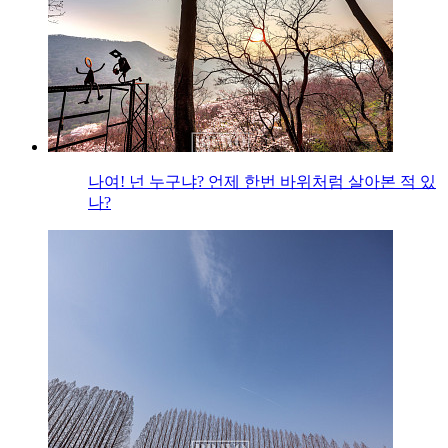
나여! 넌 누구냐? 언제 한번 바위처럼 살아본 적 있
나?