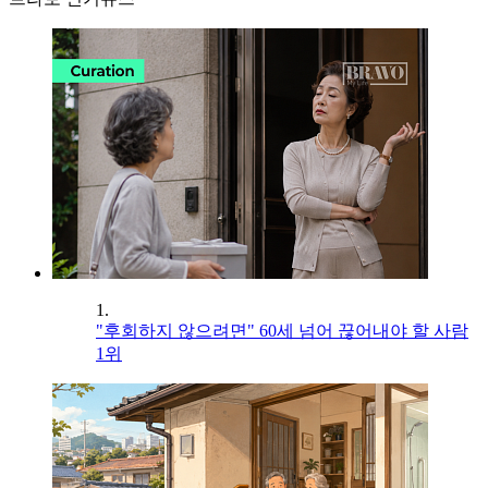
1.
"후회하지 않으려면" 60세 넘어 끊어내야 할 사람
1위