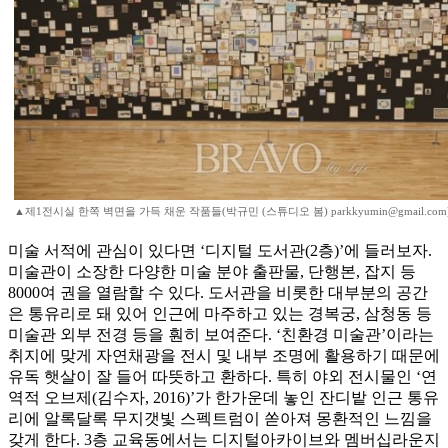
▲제1전시실 한쪽 벽면을 가득 채운 작품들(박규민 (스튜디오 봄) parkkyumin@gmail.com
미술 서적에 관심이 있다면 ‘디지털 도서관(2층)’에 들러보자.
미술관이 소장한 다양한 미술 분야 출판물, 단행본, 잡지 등
8000여 권을 열람할 수 있다. 도서관을 비롯한 대부분의 공간
은 통유리로 돼 있어 인근에 마주하고 있는 경복궁, 삼청동 등
미술관 외부 전경 등을 훤히 보여준다. ‘친환경 미술관’이라는
취지에 맞게 자연채광을 전시 및 내부 조명에 활용하기 때문에
유독 햇살이 잘 들어 따뜻하고 환하다. 특히 야외 전시물인 ‘연
역적 오브제(김수자, 2016)’가 한가운데 놓인 잔디밭 인근 통유
리에 알록달록 무지갯빛 스펙트럼이 쏟아져 몽환적인 느낌을
갖게 한다. 3층 교육동에서는 디지털아카이브와 멤버십라운지