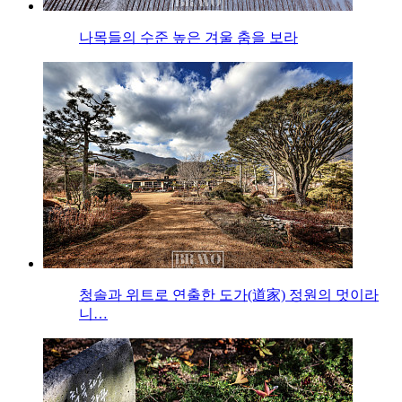
나목들의 수준 높은 겨울 춤을 보라
청솔과 위트로 연출한 도가(道家) 정원의 멋이라
니…