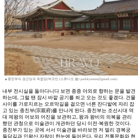
▲종친부의 경근당과 옥첩당(박규민 (스튜디오 봄) parkkyumin@gmail.com)
내부 전시실을 돌아다니다 보면 종종 야외로 향하는 문을 발견
하는데, 그럴 땐 잠시 바깥 공기를 쐬고 오는 것도 좋겠다. 건물
사이를 가로지르는 오르막길을 걸으면 너른 잔디밭에 자리 잡
고 있는 종친부(宗親府)를 만나게 된다. 종친부는 조선시대 역
대 제왕의 어보와 어진을 보관하고, 왕과 왕비의 의복을 관리
했던 관청으로 미술관이 개관하던 당시 이전·복원한 것이다.
종친부가 있는 곳에 서서 미술관을 바라보면 저 멀리 경복궁
돌담길과 인왕산 자락이 한눈에 들어온다. 우리 전통문화와 현