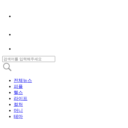
전체뉴스
피플
헬스
라이프
컬처
머니
테마