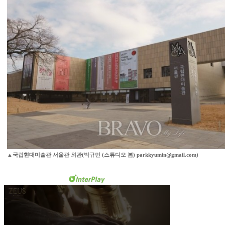
▲국립현대미술관 서울관 외관(박규민 (스튜디오 봄) parkkyumin@gmail.com)