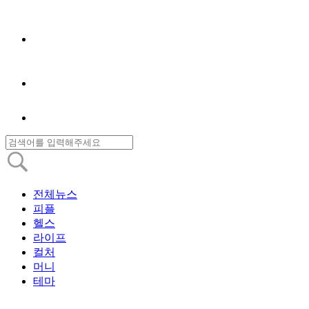
전체뉴스
피플
헬스
라이프
컬처
머니
테마