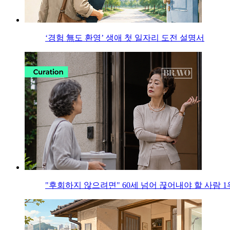
‘경험 無도 환영’ 생애 첫 일자리 도전 설명서
"후회하지 않으려면" 60세 넘어 끊어내야 할 사람 1