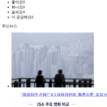
좋아요
0
화나요
0
슬퍼요
0
더 궁금해요
0
최신뉴스
“해로하면 손해?” 8·3 세제개편에 ‘황혼이혼’ 조장 