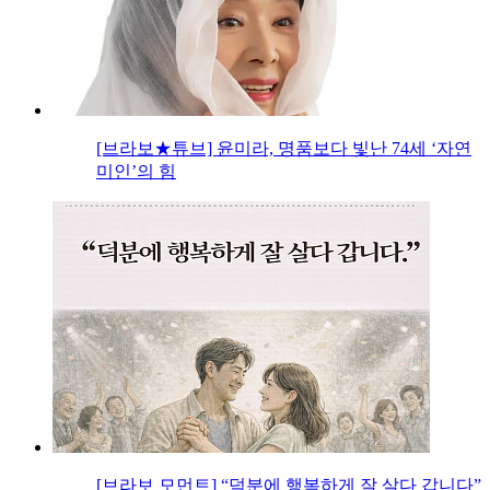
[브라보★튜브] 윤미라, 명품보다 빛난 74세 ‘자연
미인’의 힘
[브라보 모먼트] “덕분에 행복하게 잘 살다 갑니다”