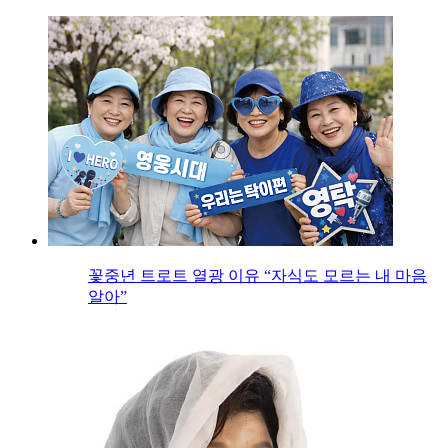
꽃중년 트로트 열광 이유 “자식도 모르는 내 마음
알아”