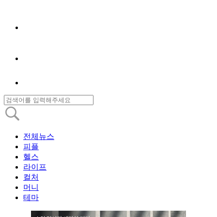
전체뉴스
피플
헬스
라이프
컬처
머니
테마