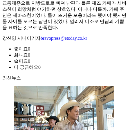
교통체증으로 지방도로로 빠져 남편과 들른 재즈 카페가 세바
스찬이 희망처럼 얘기하던 상호였다. 아니나 다를까. 카페 주
인은 세바스찬이었다. 둘이 뜨거운 포옹이라도 했어야 했지만
둘 사이를 모르는 남편이 있었다. 멀리서 미소로 만남의 기쁨
을 표하는 것으로 만족한다.
강신영 시니어기자
bravopress@etoday.co.kr
좋아요
0
화나요
0
슬퍼요
0
더 궁금해요
0
최신뉴스