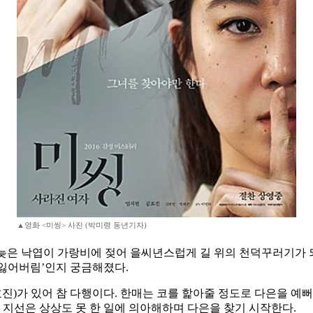
▲영화 <미씽> 사진 (박미령 동년기자)
철 늦은 낙엽이 가랑비에 젖어 을씨년스럽게 길 위의 천덕꾸러기가 
‘잃어버림’인지 궁금해졌다.
진)가 있어 참 다행이다. 한매는 코를 핥아줄 정도로 다은을 예뻐
 지선은 상상도 못 한 일에 의아해하며 다은을 찾기 시작한다.