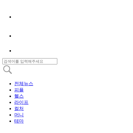
전체뉴스
피플
헬스
라이프
컬처
머니
테마