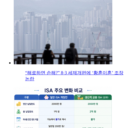
“해로하면 손해?” 8·3 세제개편에 ‘황혼이혼’ 조장
논란