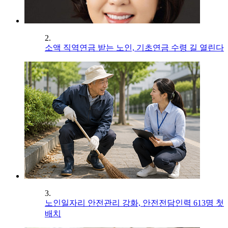
2.
소액 직역연금 받는 노인, 기초연금 수령 길 열린다
3.
노인일자리 안전관리 강화, 안전전담인력 613명 첫
배치