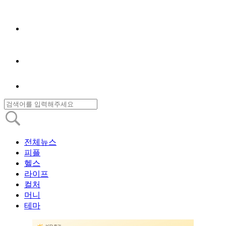
전체뉴스
피플
헬스
라이프
컬처
머니
테마