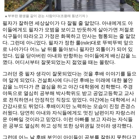
▲부부란 평생을 같이 걷는 사람이다(조왕래 동년기자 )
필자가 잘하면 세상살이가 다 잘될 줄 알았다. 아내에게도 아
이들에게도 필자가 모범을 보이고 반듯하게 살아가면 저절로
식구들이 따라오고 가정은 화목하고 만사는 형통되는 줄 알았
다. 그런데 아니었다. 필자가 정한 룰(rule)대로 뚜벅뚜벅 앞으
로 나아가다 어느 날 뒤를 돌아보니 필자만 외톨이가 되어 있
었다. 입을 닫아버린 아내와 반항하는 아이들에게 배신감을 느
꼈다. 어디서부터 잘못되었는지 젊었을 때는 몰랐다.
그러던 중 필자 생각이 잘못되었다는 것을 후배 이야기를 들으
며 알게 되었다. 건설회사에 다니던 후배는 미래에 대한 불안
감을 느끼다가 큰 결심을 하고 야간 대학원에 진학했다. 주경
야독으로 열심히 공부해 박사학위도 받고 공업고등학교 교사
로 전직하면서 안정적인 직장도 얻었다. 야간에는 대학에서 시
간강사로도 뛰었다. 후배이지만 노력하는 모습이 진정 존경스
러웠다. 당연히 아내와 자식들에게도 멋진 남편이자 자랑스러
운 아빠일 것이라고 믿었다. 이런 아빠를 보고 자라는 자식들
은 공부도 열심히 하고 성적 또한 상위권일 것이라 생각했다.
그런데 어느 날 후배 부인이 아이들이 공부를 잘하지 못한다고