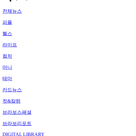
전체뉴스
피플
헬스
라이프
컬처
머니
테마
카드뉴스
컷&칼럼
브라보스페셜
브라보리포트
DIGITAL LIBRARY