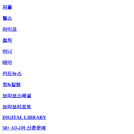
피플
헬스
라이프
컬처
머니
테마
카드뉴스
컷&칼럼
브라보스페셜
브라보리포트
DIGITAL LIBRARY
50+ 시니어 신춘문예