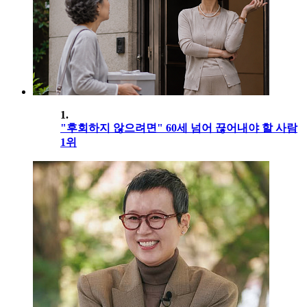
1.
"후회하지 않으려면" 60세 넘어 끊어내야 할 사람
1위