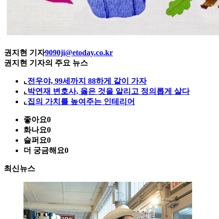
권지현 기자
9090ji@etoday.co.kr
권지현 기자의 주요 뉴스
⌞
전우야, 99세까지 88하게 같이 가자
⌞
박연재 변호사, 옳은 것을 알리고 정의롭게 살다
⌞
집의 가치를 높여주는 인테리어
좋아요
0
화나요
0
슬퍼요
0
더 궁금해요
0
최신뉴스