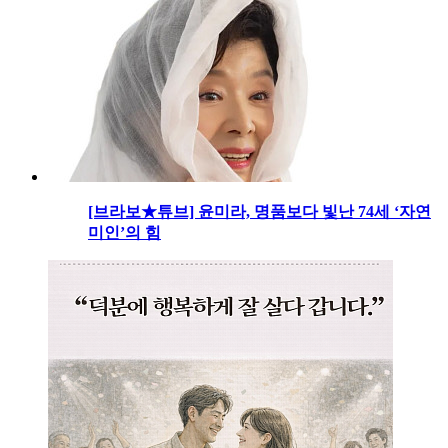
[브라보★튜브] 윤미라, 명품보다 빛난 74세 ‘자연
미인’의 힘