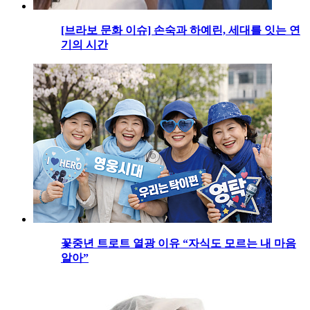
[브라보 문화 이슈] 손숙과 하예린, 세대를 잇는 연
기의 시간
꽃중년 트로트 열광 이유 “자식도 모르는 내 마음
알아”