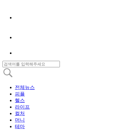
전체뉴스
피플
헬스
라이프
컬처
머니
테마