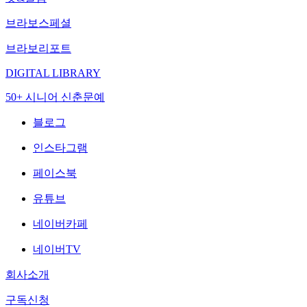
브라보스페셜
브라보리포트
DIGITAL LIBRARY
50+ 시니어 신춘문예
블로그
인스타그램
페이스북
유튜브
네이버카페
네이버TV
회사소개
구독신청