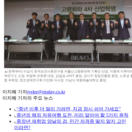
▲(왼쪽부터) 이삼식 한국보건사회연구원 저출산고령화대책 기획단 단장, 이종재 이투데이
략연구소 소장, 박광회 르호봇 대표, 김일섭 aSSIT 총장, 강시우 창업진흥원 원장, 노호
합 부회장, 창조경제연구회 이민화 이사장, 이남식 계원예술대학교 총장.
이지혜 기자
jyelee@etoday.co.kr
이지혜 기자의 주요 뉴스
⌞
“중년 이후 더 멀리 가려면, 지금 잠시 쉬어 가세요”
⌞
중년의 해외 자유여행 도전, 미리 알아야 할 5가지 원칙
⌞
중장년 재취업 양날의 검, 민간 자격증 딸지 말지 고민
이라면?