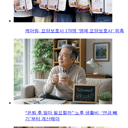
케어링, 요양보호사 170명 ‘명예 요양보호사’ 위촉
“은퇴 후 얼마 필요할까” 노후 생활비, ‘연금 빼
기’부터 계산해야