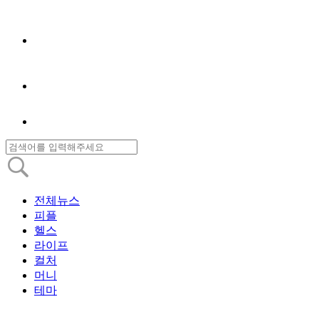
전체뉴스
피플
헬스
라이프
컬처
머니
테마