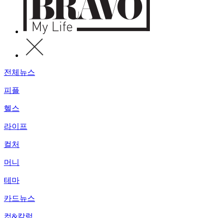
전체뉴스
피플
헬스
라이프
컬처
머니
테마
카드뉴스
컷&칼럼