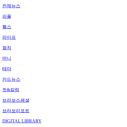
전체뉴스
피플
헬스
라이프
컬처
머니
테마
카드뉴스
컷&칼럼
브라보스페셜
브라보리포트
DIGITAL LIBRARY