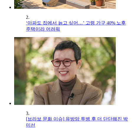
2.
‘아파도 집에서 늙고 싶어…’ 고령 가구 40% 노후
주택이라 어려워
3.
[브라보 문화 이슈] 유방암 투병 후 더 단단해진 박
미선