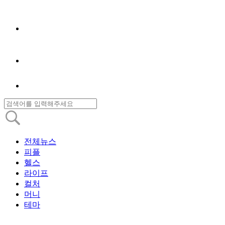
전체뉴스
피플
헬스
라이프
컬처
머니
테마