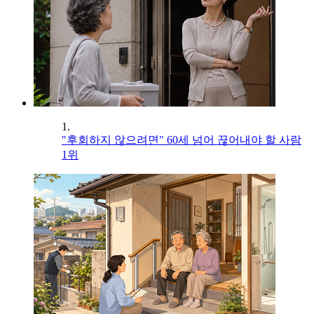
1.
"후회하지 않으려면" 60세 넘어 끊어내야 할 사람
1위