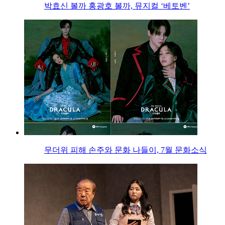
박효신 볼까 홍광호 볼까, 뮤지컬 ‘베토벤’
무더위 피해 손주와 문화 나들이, 7월 문화소식