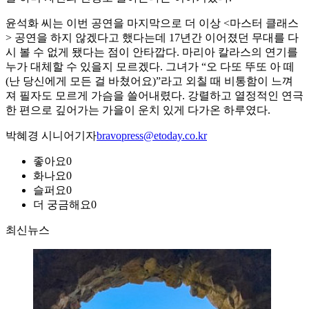
윤석화 씨는 이번 공연을 마지막으로 더 이상 <마스터 클래스
> 공연을 하지 않겠다고 했다는데 17년간 이어졌던 무대를 다
시 볼 수 없게 됐다는 점이 안타깝다. 마리아 칼라스의 연기를
누가 대체할 수 있을지 모르겠다. 그녀가 “오 다또 뚜또 아 떼
(난 당신에게 모든 걸 바쳤어요)”라고 외칠 때 비통함이 느껴
져 필자도 모르게 가슴을 쓸어내렸다. 강렬하고 열정적인 연극
한 편으로 깊어가는 가을이 운치 있게 다가온 하루였다.
박혜경 시니어기자
bravopress@etoday.co.kr
좋아요
0
화나요
0
슬퍼요
0
더 궁금해요
0
최신뉴스