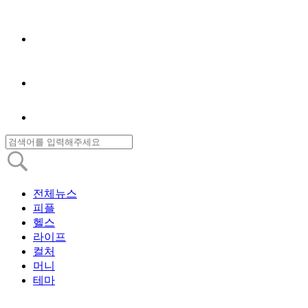
전체뉴스
피플
헬스
라이프
컬처
머니
테마