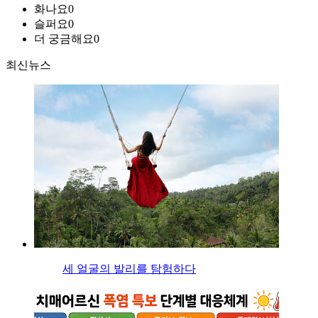
화나요
0
슬퍼요
0
더 궁금해요
0
최신뉴스
세 얼굴의 발리를 탐험하다