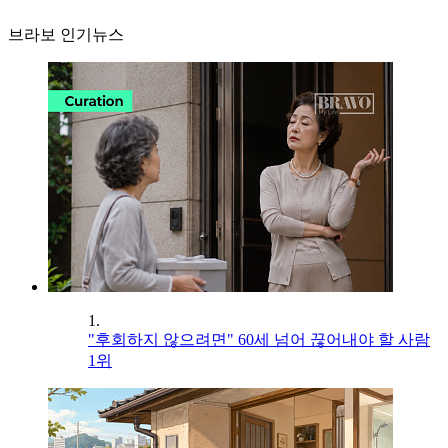
브라보 인기뉴스
1.
"후회하지 않으려면" 60세 넘어 끊어내야 할 사람
1위