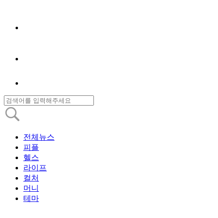
전체뉴스
피플
헬스
라이프
컬처
머니
테마