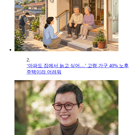
2.
‘아파도 집에서 늙고 싶어…’ 고령 가구 40% 노후
주택이라 어려워