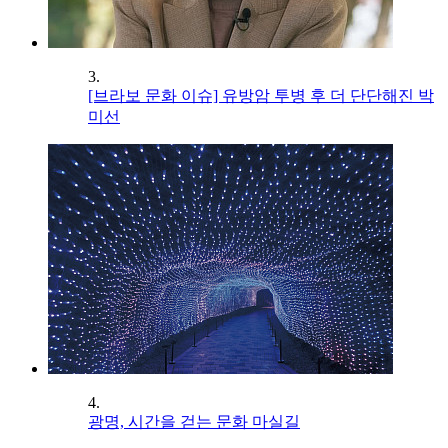
3.
[브라보 문화 이슈] 유방암 투병 후 더 단단해진 박
미선
4.
광명, 시간을 걷는 문화 마실길