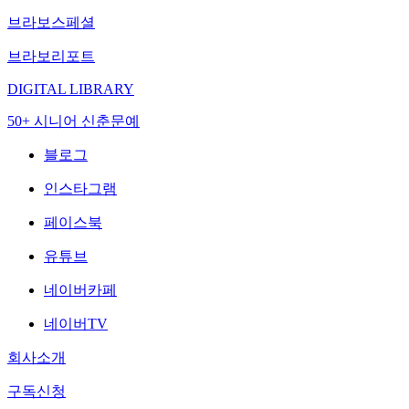
브라보스페셜
브라보리포트
DIGITAL LIBRARY
50+ 시니어 신춘문예
블로그
인스타그램
페이스북
유튜브
네이버카페
네이버TV
회사소개
구독신청