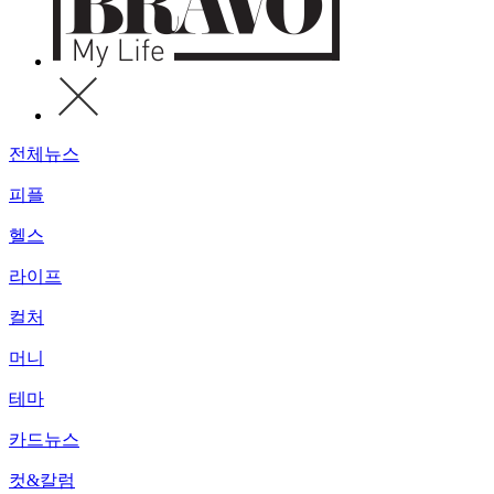
전체뉴스
피플
헬스
라이프
컬처
머니
테마
카드뉴스
컷&칼럼