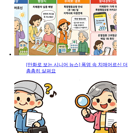
[만화로 보는 시니어 뉴스] 폭염 속 치매어르신 더
촘촘히 살펴요